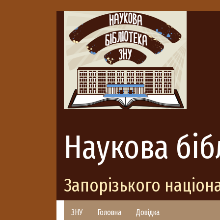
Наукова біб
Запорізького націон
ЗНУ
Головна
Довідка