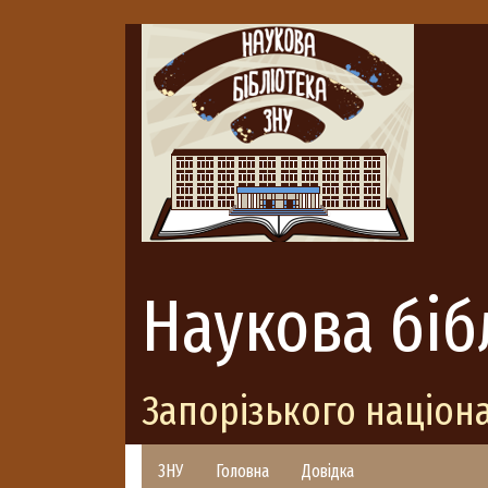
Наукова біб
Запорізького націон
ЗНУ
Головна
Довідка