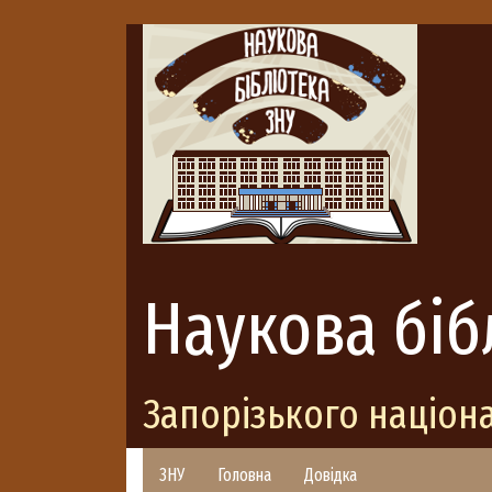
Наукова біб
Запорізького націон
ЗНУ
Головна
Довідка