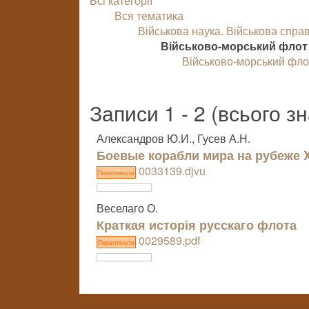
Всі категорії
Вся тематика
Військова наука. Військова спра
Військово-морський флот
Військово-морський флот
Записи 1 - 2 (всього з
Александров Ю.И., Гусев А.Н.
Боевые корабли мира на рубеже X
0033139.djvu
Переглянути
Веселаго О.
Краткая исторія русскаго флота
0029589.pdf
Переглянути