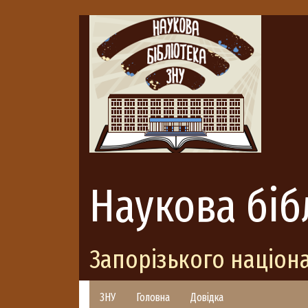
Наукова біб
Запорізького націон
ЗНУ
Головна
Довідка