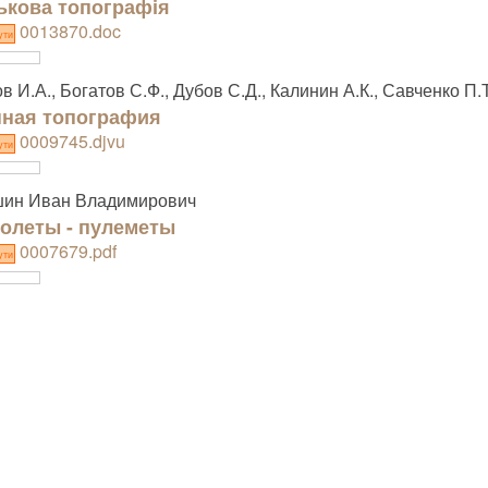
ькова топографія
0013870.doc
ути
в И.А., Богатов С.Ф., Дубов С.Д., Калинин А.К., Савченко П.Т
ная топография
0009745.djvu
ути
шин Иван Владимирович
олеты - пулеметы
0007679.pdf
ути