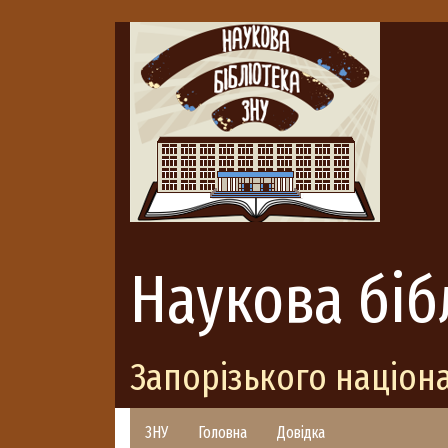
Наукова біб
Запорізького націон
ЗНУ
Головна
Довідка