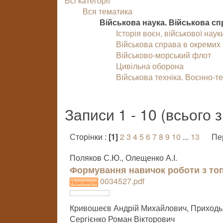
Всі категорії
Вся тематика
Військова наука. Військова с
Історія воєн, військової наук
Військова справа в окремих 
Військово-морський флот
Цивільна оборона
Військова техніка. Воєнно-те
Записи 1 - 10 (всього 
Сторінки :
[1]
2
3
4
5
6
7
8
9
10
...
13
Пе
Поляков С.Ю., Олещенко А.І.
Формування навичок роботи з то
0034527.pdf
Переглянути
Кривошеєв Андрій Михайлович, Приходько
Сергієнко Роман Вікторович