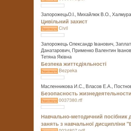
ЗапорожецьО.І., Михайлюк В.О., Халмурад
Цивільний захист
Civil
Переглянути
Запорожець Олександр Іванович, Запла
Данатарович, Применко Валентин Іванов
Тетяна Яківна
Безпека життєдіяльності
Bezpeka
Переглянути
Масленникова И.С., Власов Е.А., Постно
Безопасность жизнедеятельност
0037380.rtf
Переглянути
Навчально-методичний посібник д
занять з навчальної дисципліни "
0034807.pdf