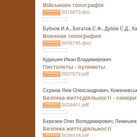
Військова топографія
0013870.doc
Переглянути
Бубнов И.А., Богатов С.Ф., Дубов С.Д., К
Военная топография
0009745.djvu
Переглянути
Кудишин Иван Владимирович
Пистолеты - пулеметы
0007679.pdf
Переглянути
Сєріков Яків Олександрович, Коженевсь
Безпека життєдіяльності - секюри
0039401.pdf
Переглянути
Березюк Олег Володимирович, Лемешев
Безпека життєдіяльності
0039078.pdf
Переглянути