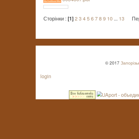
Переглянути
Сторінки :
[1]
2
3
4
5
6
7
8
9
10
...
13
Пе
© 2017
Запорізь
login