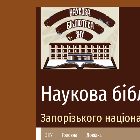
Наукова біб
Запорізького націон
ЗНУ
Головна
Довідка