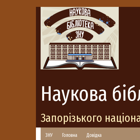
Наукова біб
Запорізького націон
ЗНУ
Головна
Довідка