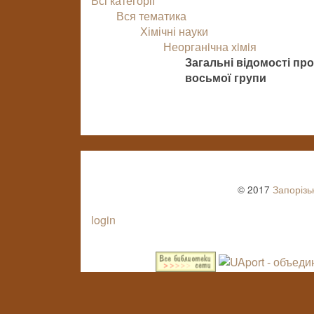
Всі категорії
Вся тематика
Хімічні науки
Неорганiчна хiмiя
Загальні відомості пр
восьмої групи
© 2017
Запорізь
login