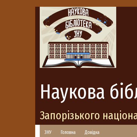
Наукова біб
Запорізького націон
ЗНУ
Головна
Довідка