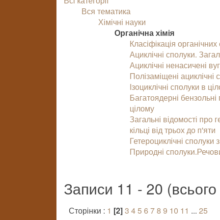
Всі категорії
Вся тематика
Хімічні науки
Органічна хімія
Класіфікація органічних
Ациклічні сполуки. Зага
Ациклічні ненасичені вуг
Полізаміщені ациклічні 
Ізоциклічні сполуки в ц
Багатоядерні бензольні по
цілому
Загальні відомості про г
кільці від трьох до п'яти
Гетероциклічні сполуки з
Природні сполуки.Речов
Записи 11 - 20 (всьог
Сторінки :
1
[2]
3
4
5
6
7
8
9
10
11
...
25