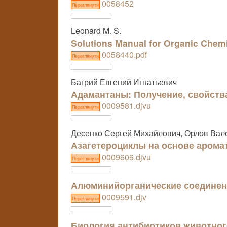
0058452
Переглянути
Leonard M. S.
Solutions Manual for Organic Chemi
0058440.pdf
Переглянути
Багрий Евгений Игнатьевич
Адамантаны: Получение, свойств
0009581.djvu
Переглянути
Десенко Сергей Михайлович, Орлов Вал
Азагетероциклы на основе арома
0009606.djvu
Переглянути
Алюминийорганические соедине
0009591.djv
Переглянути
Биология антибиотиков животно