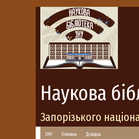
Наукова біб
Запорізького націон
ЗНУ
Головна
Довідка