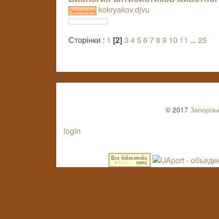
kokryakov.djvu
Переглянути
Сторінки :
1
[2]
3
4
5
6
7
8
9
10
11
...
25
© 2017
Запорізь
login