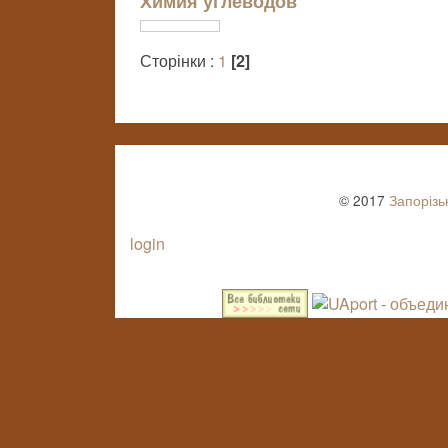
Химия углеводов
Сторінки :
1
[2]
© 2017
Запорізь
login