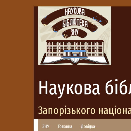
Наукова біб
Запорізького націон
ЗНУ
Головна
Довідка