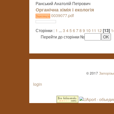
Ранський Анатолій Петрович
Органічна хімія і екологія
0039077.pdf
Переглянути
Сторінки :
1
...
3
4
5
6
7
8
9
10
11
12
[13]
1
Перейти до сторінки №
© 2017
Запорізь
login