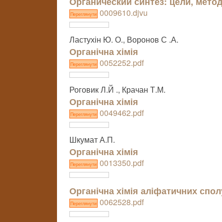
Органический синтез: цели, метод
0009610.djvu
Переглянути
Ластухін Ю. О., Воронов С .А.
Органічна хімія
0052252.pdf
Переглянути
Роговик Л.Й ., Крачан Т.М.
Органічна хімія
0049462.pdf
Переглянути
Шкумат А.П.
Органічна хімія
0013350.pdf
Переглянути
Органічна хімія аліфатичних спол
0062528.pdf
Переглянути