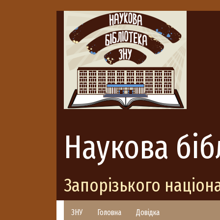
Наукова біб
Запорізького націон
ЗНУ
Головна
Довідка