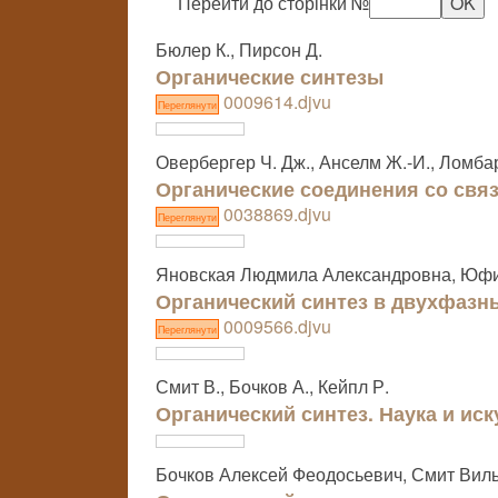
Перейти до сторінки №
Бюлер К., Пирсон Д.
Органические синтезы
0009614.djvu
Переглянути
Овербергер Ч. Дж., Анселм Ж.-И., Ломба
Органические соединения со связ
0038869.djvu
Переглянути
Яновская Людмила Александровна, Юфи
Органический синтез в двухфазн
0009566.djvu
Переглянути
Смит В., Бочков А., Кейпл Р.
Органический синтез. Наука и иск
Бочков Алексей Феодосьевич, Смит Вил