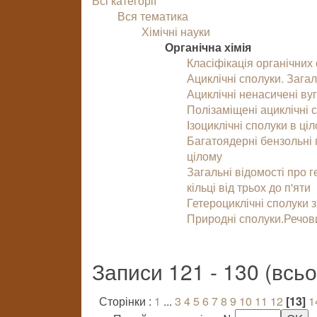
Всі категорії
Вся тематика
Хімічні науки
Органічна хімія
Класіфікація органічних
Ациклічні сполуки. Зага
Ациклічні ненасичені вуг
Полізаміщені ациклічні 
Ізоциклічні сполуки в ц
Багатоядерні бензольні по
цілому
Загальні відомості про г
кільці від трьох до п'яти
Гетероциклічні сполуки з
Природні сполуки.Речов
Записи 121 - 130 (всь
Сторінки :
1
...
3
4
5
6
7
8
9
10
11
12
[13]
1