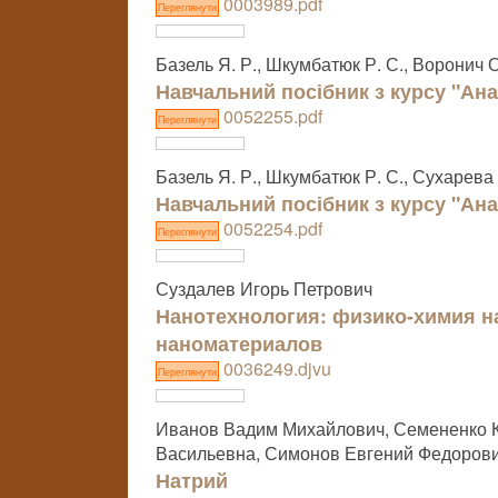
0003989.pdf
Переглянути
Базель Я. Р., Шкумбатюк Р. С., Воронич О. 
Навчальний посібник з курсу "Ана
0052255.pdf
Переглянути
Базель Я. Р., Шкумбатюк Р. С., Сухарева 
Навчальний посібник з курсу "Ана
0052254.pdf
Переглянути
Суздалев Игорь Петрович
Нанотехнология: физико-химия на
наноматериалов
0036249.djvu
Переглянути
Иванов Вадим Михайлович, Семененко К
Васильевна, Симонов Евгений Федоров
Натрий