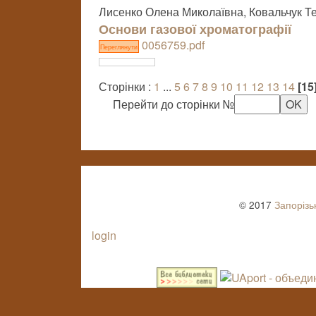
Лисенко Олена Миколаївна, Ковальчук Т
Основи газової хроматографії
0056759.pdf
Переглянути
Сторінки :
1
...
5
6
7
8
9
10
11
12
13
14
[15
Перейти до сторінки №
© 2017
Запорізь
login