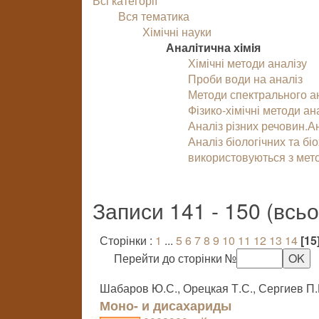
Всі категорії
Вся тематика
Хімічні науки
Аналiтична хiмiя
Хімічні методи аналізу
Проби води на аналіз
Методи спектрального ан
Фізико-хімічні методи ан
Аналіз різних речовин.А
Аналіз біологічних та біо
використовуються з мет
Записи 141 - 150 (всь
Сторінки :
1
...
5
6
7
8
9
10
11
12
13
14
[15
Перейти до сторінки №
Шабаров Ю.С., Орецкая Т.С., Сергиев П.
Моно- и дисахариды