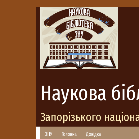
Наукова біб
Запорізького націон
ЗНУ
Головна
Довідка