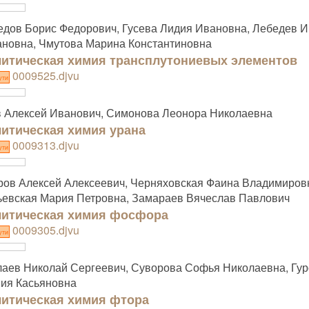
дов Борис Федорович, Гусева Лидия Ивановна, Лебедев И
новна, Чмутова Марина Константиновна
итическая химия трансплутониевых элементов
0009525.djvu
ути
 Алексей Иванович, Симонова Леонора Николаевна
итическая химия урана
0009313.djvu
ути
ов Алексей Алексеевич, Черняховская Фаина Владимиров
евская Мария Петровна, Замараев Вячеслав Павлович
итическая химия фосфора
0009305.djvu
ути
аев Николай Сергеевич, Суворова Софья Николаевна, Гур
ия Касьяновна
итическая химия фтора