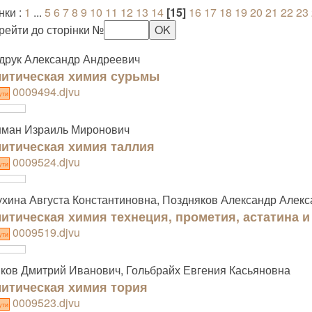
нки :
1
...
5
6
7
8
9
10
11
12
13
14
[15]
16
17
18
19
20
21
22
23
рейти до сторінки №
друк Александр Андреевич
итическая химия сурьмы
0009494.djvu
ути
нман Израиль Миронович
итическая химия таллия
0009524.djvu
ути
хина Августа Константиновна, Поздняков Александр Алек
итическая химия технеция, прометия, астатина 
0009519.djvu
ути
ков Дмитрий Иванович, Гольбрайх Евгения Касьяновна
итическая химия тория
0009523.djvu
ути