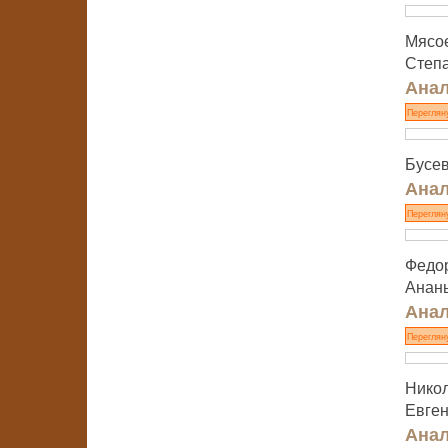
Мясое
Степа
Анал
Переглян
Бусев
Анал
Переглян
Федор
Анань
Анал
Переглян
Никол
Евген
Анал