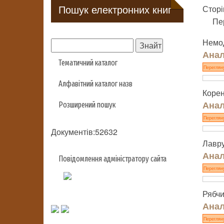
Пошук електронних книг
Сторі
Пе
Немо
Анал
Тематичний каталог
Переглян
Алфавітний каталог назв
Коре
Анал
Розширений пошук
Переглян
Документів:52632
Лавру
Анал
Повідомлення адміністратору сайта
Переглян
Рябчи
Анал
Переглян