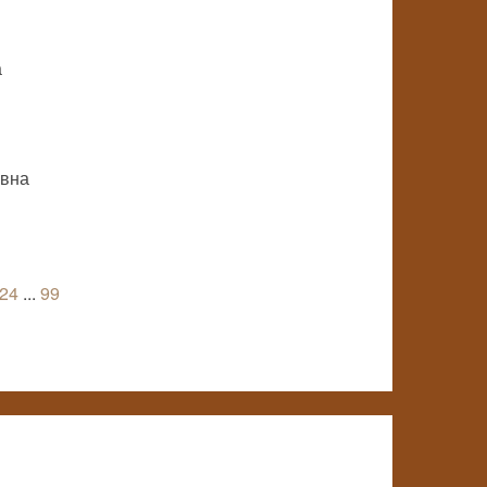
а
овна
24
...
99