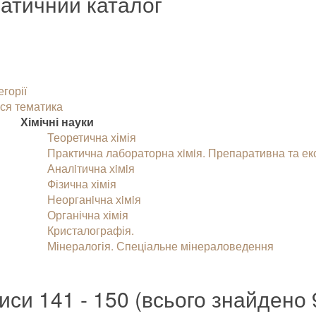
атичний каталог
егорії
ся тематика
Хімічні науки
Теоретична хімія
Практична лабораторна хiмiя. Препаративна та ек
Аналiтична хiмiя
Фізична хімія
Неорганiчна хiмiя
Органічна хімія
Кристалографія.
Мінералогія. Спеціальне мінераловедення
иси 141 - 150 (всього знайдено 