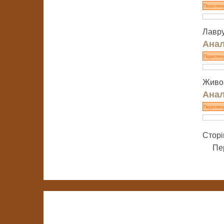
Переглян
Лавру
Анал
Переглян
Живоп
Анал
Переглян
Сторі
Пе