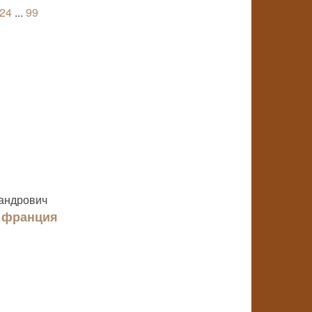
24
...
99
сандрович
и франция