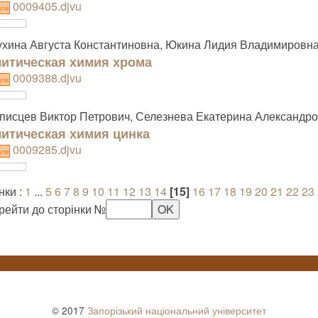
0009405.djvu
ути
хина Августа Константиновна, Юкина Лидия Владимировн
итическая химия хрома
0009388.djvu
ути
исцев Виктор Петрович, Селезнева Екатерина Александр
итическая химия цинка
0009285.djvu
ути
нки :
1
...
5
6
7
8
9
10
11
12
13
14
[15]
16
17
18
19
20
21
22
23
рейти до сторінки №
© 2017
Запорізький національний університет