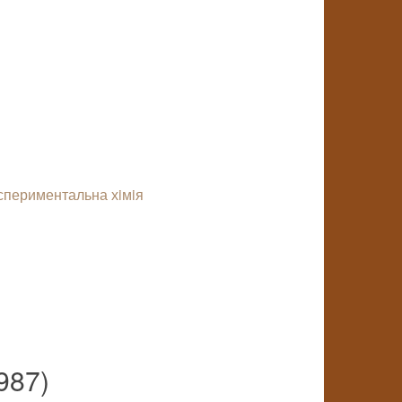
спериментальна хiмiя
987)