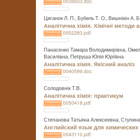
0038933.doc
Переглянути
Циганок Л. П., Бубель Т. О., Вишнікін А. 
Аналітична хімія. Хімічні методи а
0052283.pdf
Переглянути
Панасенко Тамара Володимирівна, Омел
Василівна, Петруша Юлія Юріївна
Аналітична хімія. Якісний аналіз
0040599.doc
Переглянути
Солодовнік Т.В.
Аналітична хімія: практикум
0050418.pdf
Переглянути
Степанова Татьяна Алексеевна, Ступин
Английский язык для химических
0043110.pdf
Переглянути