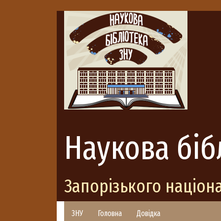
Наукова біб
Запорізького націон
ЗНУ
Головна
Довідка