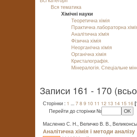
Всі категорії
Вся тематика
Хімічні науки
Теоретична хімія
Практична лабораторна хiмi
Аналiтична хiмiя
Фізична хімія
Неорганiчна хiмiя
Органічна хімія
Кристалографія.
Мінералогія. Спеціальне мі
Записи 161 - 170 (всь
Сторінки :
1
...
7
8
9
10
11
12
13
14
15
16
[
Перейти до сторінки №
Масленко С. Н., Величко В. В., Великонськ
Аналітична хімія і методи аналізу