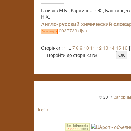
Газизов М.Б., Каримова Р.Ф., Башкирцев 
Н.Х.
Англо-русский химический слова
0037739.djvu
Переглянути
Сторінки :
1
...
7
8
9
10
11
12
13
14
15
16
[
Перейти до сторінки №
© 2017
Запорізь
login