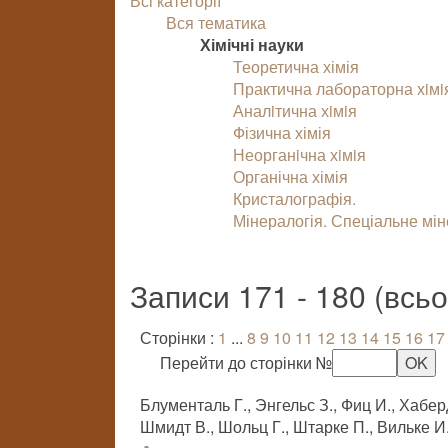
Всі категорії
Вся тематика
Хімічні науки
Теоретична хімія
Практична лабораторна хiмi
Аналiтична хiмiя
Фізична хімія
Неорганiчна хiмiя
Органічна хімія
Кристалографія.
Мінералогія. Спеціальне мі
Записи 171 - 180 (всь
Сторінки :
1
...
8
9
10
11
12
13
14
15
16
17
Перейти до сторінки №
Блументаль Г., Энгельс З., Фиц И., Хаберд
Шмидт В., Шольц Г., Штарке П., Вильке И.