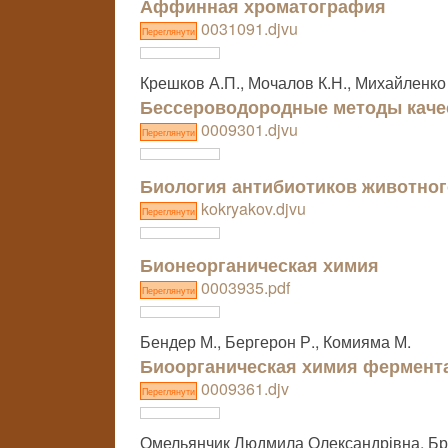
Аффинная хроматография
0031091.djvu
Переглянути
Крешков А.П., Мочалов К.Н., Михайленко
Бессероводородные методы каче
0009301.djvu
Переглянути
Биология антибиотиков животно
kokryakov.djvu
Переглянути
Бионеорганическая химия
0003935.pdf
Переглянути
Бендер М., Бергерон Р., Комияма М.
Биоорганическая химия фермента
0009361.djv
Переглянути
Омельянчик Людмила Олександрівна, Бр