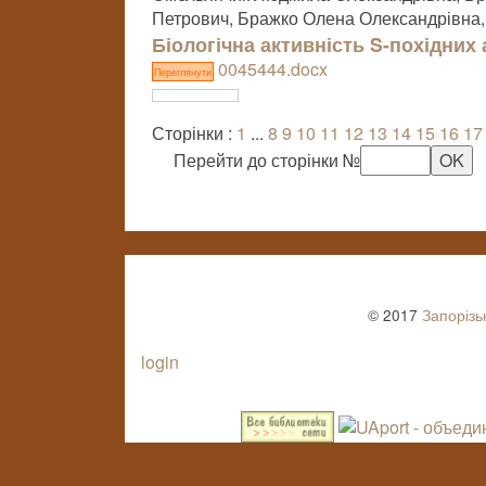
Петрович, Бражко Олена Олександрівна,
Біологічна активність S-похідних
0045444.docx
Переглянути
Сторінки :
1
...
8
9
10
11
12
13
14
15
16
17
Перейти до сторінки №
© 2017
Запорізь
login