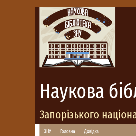
Наукова біб
Запорізького націон
ЗНУ
Головна
Довідка