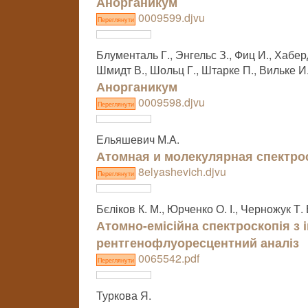
Анорганикум
0009599.djvu
Переглянути
Блументаль Г., Энгельс З., Фиц И., Хаберд
Шмидт В., Шольц Г., Штарке П., Вильке И.
Анорганикум
0009598.djvu
Переглянути
Ельяшевич М.А.
Атомная и молекулярная спектро
8elyashevich.djvu
Переглянути
Бєліков К. М., Юрченко О. І., Черножук Т. 
Атомно-емісійна спектроскопія з 
рентгенофлуоресцентний аналіз
0065542.pdf
Переглянути
Туркова Я.