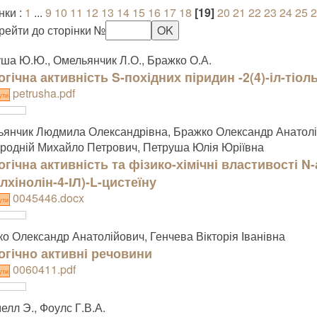
нки :
1
...
9
10
11
12
13
14
15
16
17
18
[19]
20
21
22
23
24
25
2
рейти до сторінки №
ша Ю.Ю., Омельянчик Л.О., Бражко О.А.
огічна активність S-похідних піридин -2(4)-іл-тіол
petrusha.pdf
ути
янчик Людмила Олександрівна, Бражко Олександр Анатолій
родній Михайло Петрович, Петруша Юлія Юріївна
огічна активність та фізико-хімічні властивості N
лхінолін-4-ІЛ)-L-цистеїну
0045446.docx
ути
о Олександр Анатолійович, Генчева Вікторія Іванівна
огічно активні речовини
0060411.pdf
ути
елл Э., Фоулс Г.В.А.