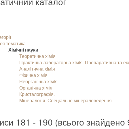
атичний каталог
егорії
ся тематика
Хімічні науки
Теоретична хімія
Практична лабораторна хiмiя. Препаративна та ек
Аналiтична хiмiя
Фізична хімія
Неорганiчна хiмiя
Органічна хімія
Кристалографія.
Мінералогія. Спеціальне мінераловедення
иси 181 - 190 (всього знайдено 