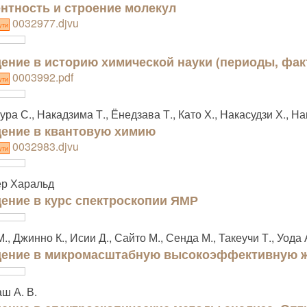
нтность и строение молекул
0032977.djvu
ути
ение в историю химической науки (периоды, фа
0003992.pdf
ути
ура С., Накадзима Т., Ёнедзава Т., Като Х., Накасудзи Х., Нак
ение в квантовую химию
0032983.djvu
ути
ер Харальд
ение в курс спектроскопии ЯМР
М., Джинно К., Исии Д., Сайто М., Сенда М., Такеучи Т., Уода 
ение в микромасштабную высокоэффективную 
ш А. В.