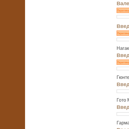
Вале
Переглян
Введ
Переглян
Нагак
Введ
Переглян
Гюнт
Введ
Гото 
Введ
Гарма