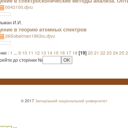
ение в спектроскопические методы анализа. Опт
0043100.djvu
ути
ьман И.И.
ение в теорию атомных спектров
26Sobelman1963ru.djvu
ути
нки :
1
...
9
10
11
12
13
14
15
16
17
18
[19]
20
21
22
23
24
25
2
рейти до сторінки №
© 2017
Запорізький національний університет