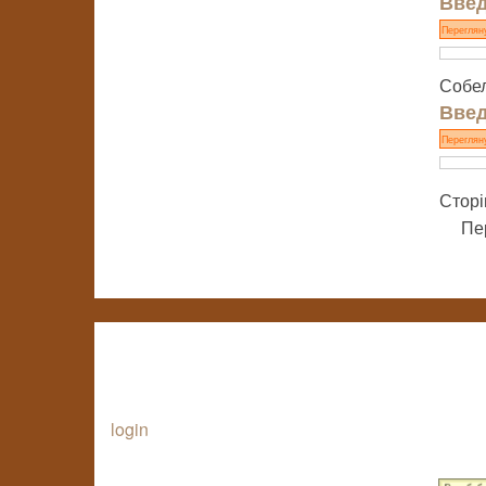
Введ
Переглян
Собел
Введ
Переглян
Сторі
Пе
login