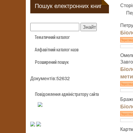
Пошук електронних книг
Сторі
Пе
Петру
Біол
Тематичний каталог
Переглян
Алфавітний каталог назв
Омель
Завго
Розширений пошук
Біол
мети
Документів:52632
Переглян
Повідомлення адміністратору сайта
Бражк
Біол
Переглян
Картм