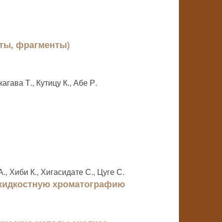
кты, фрагменты)
агава Т., Кутицу К., Абе Р.
А., Хиби К., Хигасидате С., Цуге С.
жидкостную хроматографию