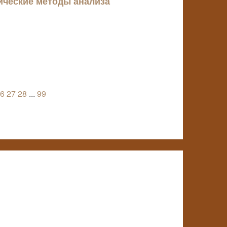
ические методы анализа
6
27
28
...
99