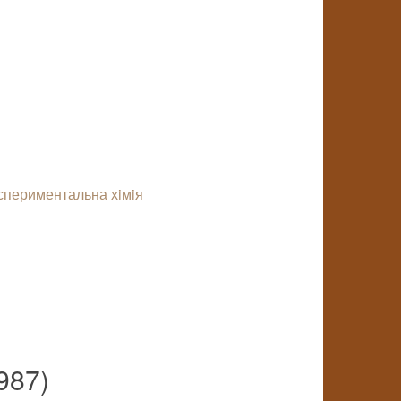
спериментальна хiмiя
987)