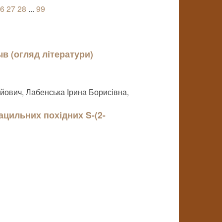
6
27
28
...
99
ыв (огляд літератури)
ович, Лабенська Ірина Борисівна,
-ацильних похідних S-(2-