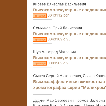
Киреев Вячеслав Васильевич
Высокомолекулярные соединени
0043112.pdf
Переглянути
Семчиков Юрий Денисович
Высокомолекулярные соединени
0043109.djvu
Переглянути
Шур Альфред Максович
Высокомолекулярные соединени
0009502.djv
Переглянути
Сычев Сергей Николаевич, Сычев Конст
Высокоэффективная жидкостная 
хроматографах серии "Милихром
Дудкин Мар Сергеевич, Громов Валерий
Каткевич Рита Гейнриховна, Черно Ната