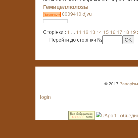
Гемицеллюлозы
0009410.djvu
Переглянути
Сторінки :
1
...
11
12
13
14
15
16
17
18
19
Перейти до сторінки №
© 2017
Запорізь
login