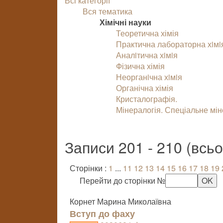
Всі категорії
Вся тематика
Хімічні науки
Теоретична хімія
Практична лабораторна хiмi
Аналiтична хiмiя
Фізична хімія
Неорганiчна хiмiя
Органічна хімія
Кристалографія.
Мінералогія. Спеціальне мі
Записи 201 - 210 (всь
Сторінки :
1
...
11
12
13
14
15
16
17
18
19
Перейти до сторінки №
Корнет Марина Миколаївна
Вступ до фаху