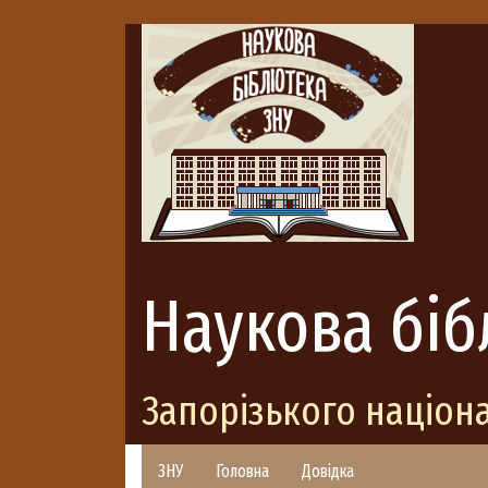
Наукова біб
Запорізького націон
ЗНУ
Головна
Довідка