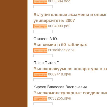
0030684.doc
Переглянути
Вступительные экзамены и олим
университете: 2007
0004009.pdf
Переглянути
Стахеев А.Ю.
Вся химия в 50 таблицах
20stakheev.djvu
Переглянути
Плеш Питер Г.
Высоковакуумная аппаратура в х
0009418.djvu
Переглянути
Киреев Вячеслав Васильевич
Высокомолекулярные соединени
0038255.djvu
Переглянути