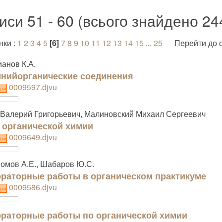
иси 51 - 60 (всього знайдено 24
нки :
1
2
3
4
5
[6]
7
8
9
10
11
12
13
14
15
...
25
Перейти до 
анов К.А.
нийорганические соединения
0009597.djvu
ути
Валерий Григорьевич, Малиновский Михаил Сергеевич
 органической химии
0009649.djvu
ути
омов А.Е., Шабаров Ю.С.
раторные работы в органическом практикуме
0009586.djvu
ути
раторные работы по органической химии