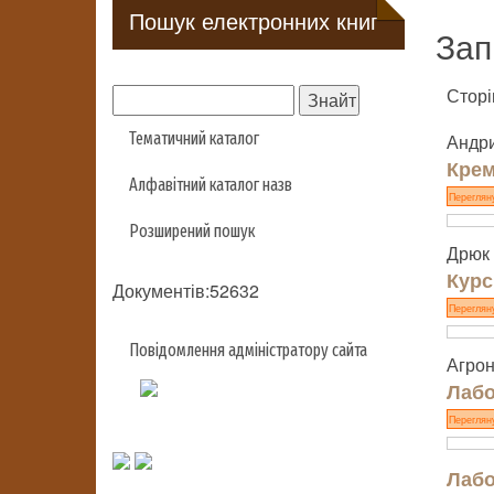
Пошук електронних книг
Зап
Сторі
Тематичний каталог
Андри
Крем
Алфавітний каталог назв
Переглян
Розширений пошук
Дрюк 
Курс
Документів:52632
Переглян
Повідомлення адміністратору сайта
Агрон
Лабо
Переглян
Лабо