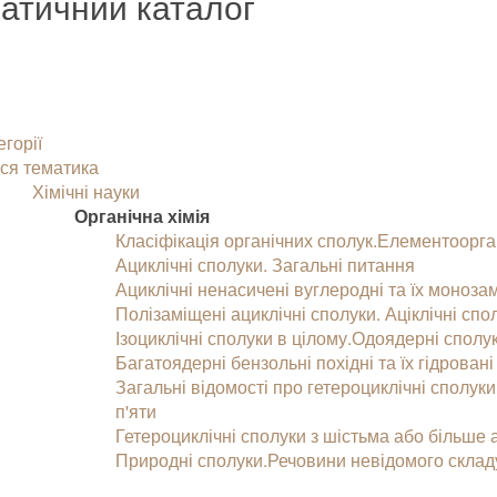
атичний каталог
егорії
ся тематика
Хімічні науки
Органічна хімія
Класіфікація органічних сполук.Елементоорга
Ациклічні сполуки. Загальні питання
Ациклічні ненасичені вуглеродні та їх монозам
Полізаміщені ациклічні сполуки. Аціклічні сп
Ізоциклічні сполуки в цілому.Одоядерні сполу
Багатоядерні бензольні похідні та їх гідровані
Загальні відомості про гетероциклічні сполуки.
п'яти
Гетероциклічні сполуки з шістьма або більше 
Природні сполуки.Речовини невідомого склад