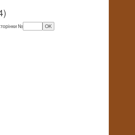
4)
сторінки №