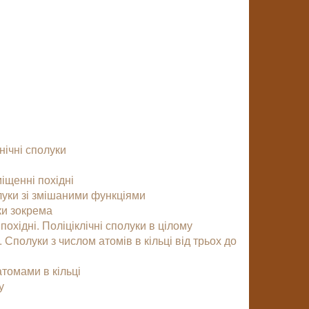
нічні сполуки
іщенні похідні
олуки зі змішаними функціями
ки зокрема
 похідні. Поліціклічні сполуки в цілому
 Сполуки з числом атомів в кільці від трьох до
атомами в кільці
у