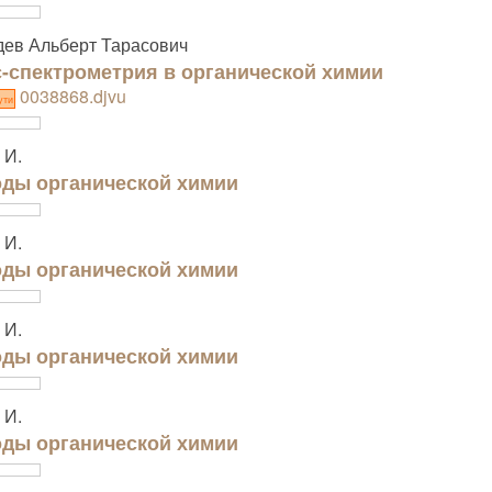
ев Альберт Тарасович
-спектрометрия в органической химии
0038868.djvu
ути
 И.
ды органической химии
 И.
ды органической химии
 И.
ды органической химии
 И.
ды органической химии