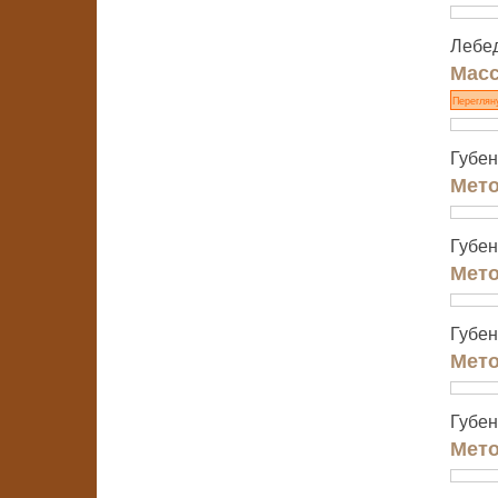
Лебед
Масс
Переглян
Губен
Мето
Губен
Мето
Губен
Мето
Губен
Мето