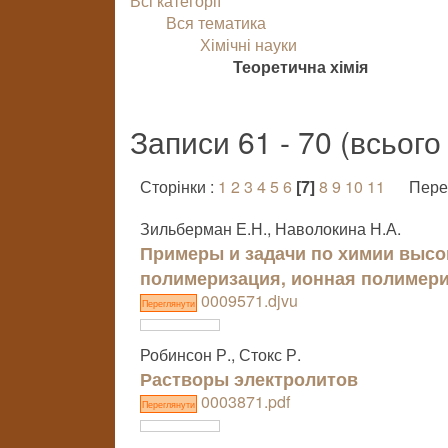
Всі категорії
Вся тематика
Хімічні науки
Теоретична хімія
Записи 61 - 70 (всьог
Сторінки :
1
2
3
4
5
6
[7]
8
9
10
11
Пере
Зильберман Е.Н., Наволокина Н.А.
Примеры и задачи по химии высо
полимеризация, ионная полимери
0009571.djvu
Переглянути
Робинсон Р., Стокс Р.
Растворы электролитов
0003871.pdf
Переглянути