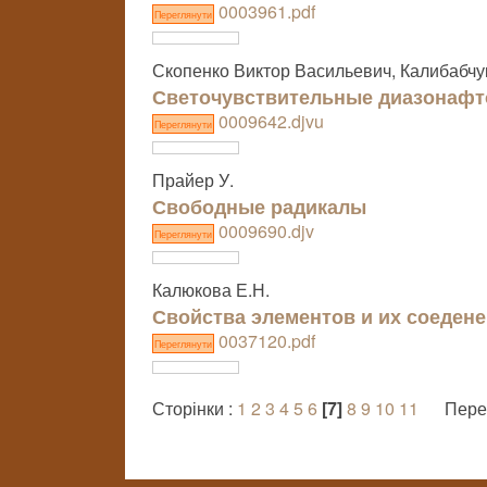
0003961.pdf
Переглянути
Скопенко Виктор Васильевич, Калибабч
Светочувствительные диазонаф
0009642.djvu
Переглянути
Прайер У.
Свободные радикалы
0009690.djv
Переглянути
Калюкова Е.Н.
Свойства элементов и их соеден
0037120.pdf
Переглянути
Сторінки :
1
2
3
4
5
6
[7]
8
9
10
11
Пере