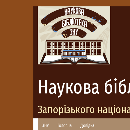
Наукова біб
Запорізького націон
ЗНУ
Головна
Довідка