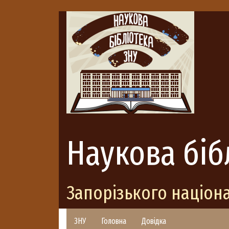
Наукова біб
Запорізького націон
ЗНУ
Головна
Довідка