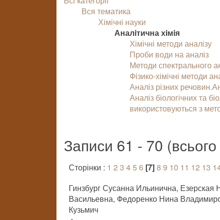
Всі категорії
Вся тематика
Хімічні науки
Аналiтична хiмiя
Хімічні методи аналізу
Проби води на аналіз
Методи спектрального ан
Фізико-хімічні методи ан
Аналіз різних речовин.А
Аналіз біологічних та біо
використовуються з мет
Записи 61 - 70 (всьог
Сторінки :
1
2
3
4
5
6
[7]
8
9
10
11
12
13
1
Гинзбург Сусанна Ильинична, Езерская
Васильевна, Федоренко Нина Владимиро
Кузьмич