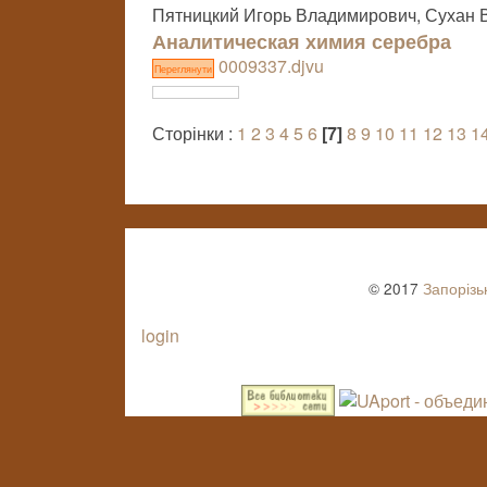
Пятницкий Игорь Владимирович, Сухан 
Аналитическая химия серебра
0009337.djvu
Переглянути
Сторінки :
1
2
3
4
5
6
[7]
8
9
10
11
12
13
1
© 2017
Запорізь
login