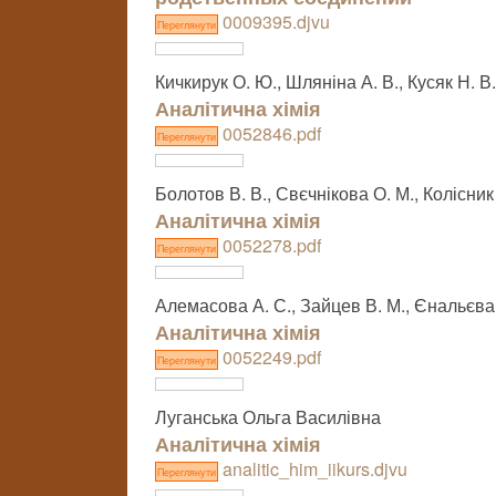
0009395.djvu
Переглянути
Кичкирук О. Ю., Шляніна А. В., Кусяк Н. В.
Аналітична хімія
0052846.pdf
Переглянути
Болотов В. В., Свєчнікова О. М., Колісник 
Аналітична хімія
0052278.pdf
Переглянути
Алемасова А. С., Зайцев В. М., Єнальєва 
Аналітична хімія
0052249.pdf
Переглянути
Луганська Ольга Василівна
Аналітична хімія
analitic_him_iikurs.djvu
Переглянути