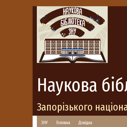
Наукова біб
Запорізького націон
ЗНУ
Головна
Довідка