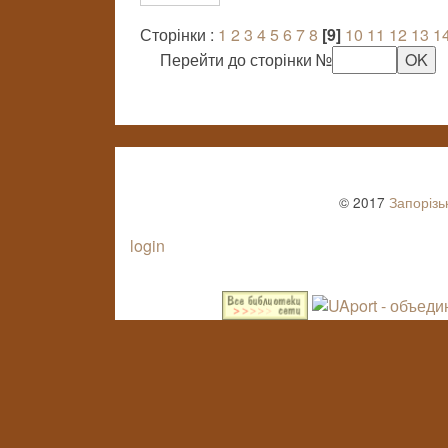
Сторінки :
1
2
3
4
5
6
7
8
[9]
10
11
12
13
1
Перейти до сторінки №
© 2017
Запорізь
login