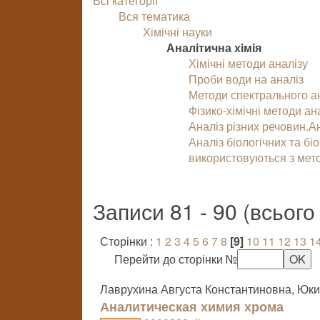
Всі категорії
Вся тематика
Хімічні науки
Аналiтична хiмiя
Хімічні методи аналізу
Проби води на аналіз
Методи спектрального ан
Фізико-хімічні методи ан
Аналіз різних речовин.А
Аналіз біологічних та біо
використовуються з мет
Записи 81 - 90 (всьог
Сторінки :
1
2
3
4
5
6
7
8
[9]
10
11
12
13
1
Перейти до сторінки №
Лаврухина Августа Константиновна, Юк
Аналитическая химия хрома