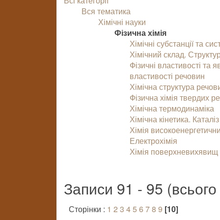
Всі категорії
Вся тематика
Хімічні науки
Фізична хімія
Хімічні субстанції та с
Хімічний склад. Структур
Фізичні властивості та 
властивості речовин
Хімічна структура речов
Фізична хімія твердих ре
Хімічна термодинаміка
Хімічна кінетика. Каталіз
Хімія високоенергетични
Електрохімія
Хімія поверхневихявищ 
Записи 91 - 95 (всього
Сторінки :
1
2
3
4
5
6
7
8
9
[10]