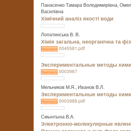
Панасенко Тамара Володимирівна, Омел
Василівна
Хімічний аналіз якості води
Лопатинська В. В.
Хімія загальна, неорганічна та фі
0045581.pdf
Переглянути
Экспериментальные методы хими
0003987
Переглянути
Мельников М.Я., Иванов В.Л.
Экспериментальные методы хими
0003988.pdf
Переглянути
Смынтына В.А.
Электронно-молекулярные явлени
Пленки селенида и сульфида кад