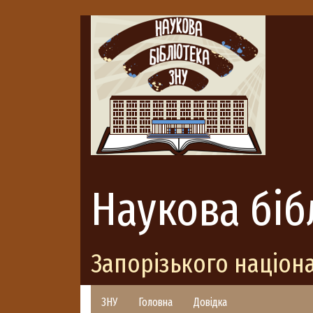
Наукова біб
Запорізького націон
ЗНУ
Головна
Довідка