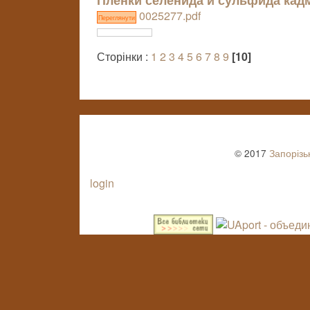
0025277.pdf
Переглянути
Сторінки :
1
2
3
4
5
6
7
8
9
[10]
© 2017
Запорізь
login