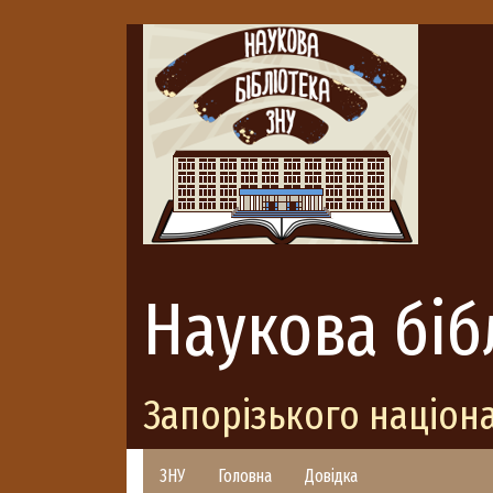
Наукова біб
Запорізького націон
ЗНУ
Головна
Довідка