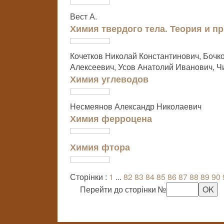
Вест А.
Химия твердого тела. Теория и п
Кочетков Николай Константинович, Бочк
Алексеевич, Усов Анатолий Иванович, 
Химия углеводов
Несмеянов Александр Николаевич
Химия ферроцена
Химия фтора
Сторінки :
1
...
82
83
84
85
86
87
88
89
90
Перейти до сторінки №