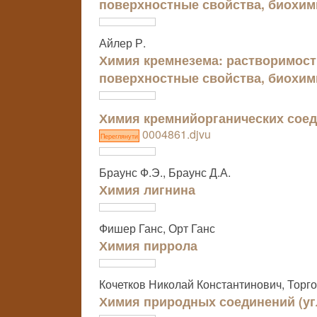
поверхностные свойства, биохим
Айлер Р.
Химия кремнезема: растворимост
поверхностные свойства, биохим
Химия кремнийорганических сое
0004861.djvu
Переглянути
Браунс Ф.Э., Браунс Д.А.
Химия лигнина
Фишер Ганс, Орт Ганс
Химия пиррола
Кочетков Николай Константинович, Торг
Химия природных соединений (уг