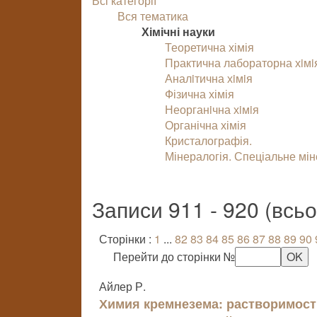
Всі категорії
Вся тематика
Хімічні науки
Теоретична хімія
Практична лабораторна хiмi
Аналiтична хiмiя
Фізична хімія
Неорганiчна хiмiя
Органічна хімія
Кристалографія.
Мінералогія. Спеціальне мі
Записи 911 - 920 (всь
Сторінки :
1
...
82
83
84
85
86
87
88
89
90
Перейти до сторінки №
Айлер Р.
Химия кремнезема: растворимост