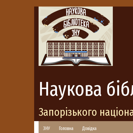
Наукова біб
Запорізького націон
ЗНУ
Головна
Довідка