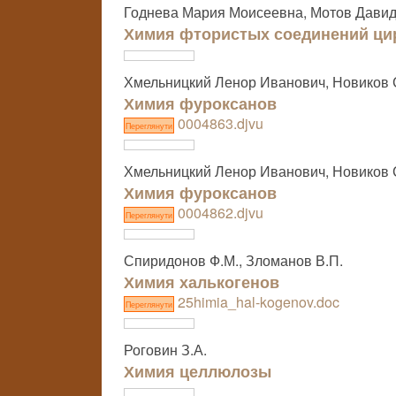
Годнева Мария Моисеевна, Мотов Давид
Химия фтористых соединений ци
Хмельницкий Ленор Иванович, Новиков 
Химия фуроксанов
0004863.djvu
Переглянути
Хмельницкий Ленор Иванович, Новиков 
Химия фуроксанов
0004862.djvu
Переглянути
Спиридонов Ф.М., Зломанов В.П.
Химия халькогенов
25himia_hal-kogenov.doc
Переглянути
Роговин З.А.
Химия целлюлозы