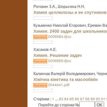
Роговин З.А., Шорыгина Н.Н.
Химия целлюлозы и ее спутников
Кузьменко Николай Егорович, Еремин В
Химия. 2400 задач для школьнико
0009584.djvu
Переглянути
Хасанов А.Е.
Химия. Решение задач
0006869.djvu
Переглянути
Калинчак Валерій Володимирович, Черн
Хімічна кінетика та масообмін
0044441.pdf
Переглянути
Сторінки :
1
...
83
84
85
86
87
88
89
90
91
Перейти до сторінки №