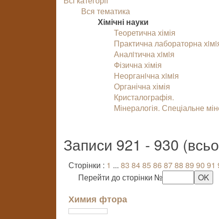
Всі категорії
Вся тематика
Хімічні науки
Теоретична хімія
Практична лабораторна хiмi
Аналiтична хiмiя
Фізична хімія
Неорганiчна хiмiя
Органічна хімія
Кристалографія.
Мінералогія. Спеціальне мі
Записи 921 - 930 (всь
Сторінки :
1
...
83
84
85
86
87
88
89
90
91
Перейти до сторінки №
Химия фтора