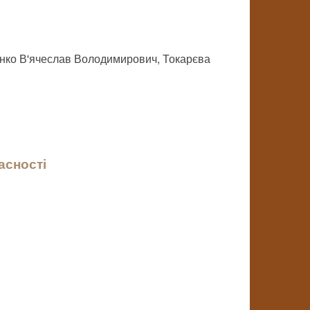
енко В'ячеслав Володимирович, Токарєва
асності