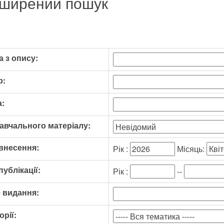
ширений пошук
 з опису:
р:
:
авчального матеріалу:
внесення:
Рік :
Місяць:
публікації:
Рік :
--
 видання:
орії: