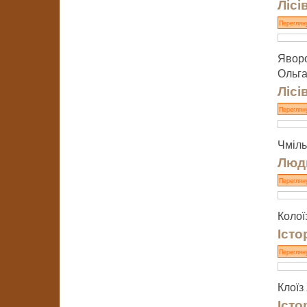
Лісі
Переглян
Яворо
Ольга
Лісі
Переглян
Чміль
Люди
Переглян
Колої
Істо
Переглян
Клоїз
Істо