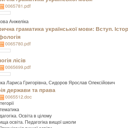
0065781.pdf
ути
ова Анжеліка
рична граматика української мови: Вступ. Істо
фологія
0065780.pdf
ути
огія лісів
0065699.pdf
ути
ка Лариса Григорівна, Сидоров Ярослав Олексійович
ія держави та права
0065512.doc
ути
тегорії
тематика
агогіка. Освіта в цілому
ища освіта. Педагогіка вищої школи