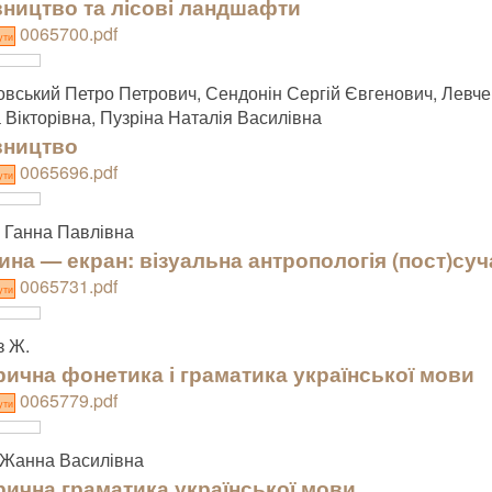
вництво та лісові ландшафти
0065700.pdf
ути
вський Петро Петрович, Сендонін Сергій Євгенович, Левч
 Вікторівна, Пузріна Наталія Василівна
вництво
0065696.pdf
ути
 Ганна Павлівна
на — екран: візуальна антропологія (пост)суч
0065731.pdf
ути
з Ж.
рична фонетика і граматика української мови
0065779.pdf
ути
 Жанна Василівна
рична граматика української мови