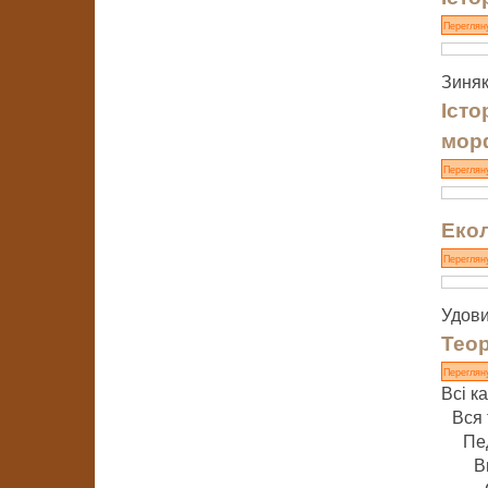
Переглян
Зиняк
Істо
мор
Переглян
Екол
Переглян
Удови
Теор
Переглян
Всі ка
Вся 
Пед
В