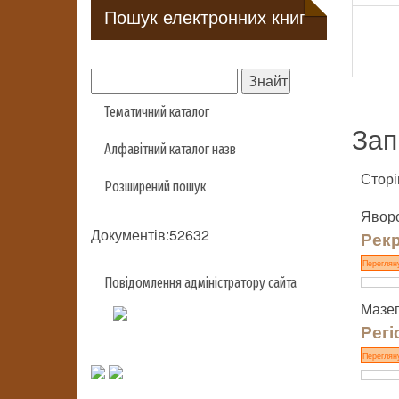
Пошук електронних книг
Тематичний каталог
Зап
Алфавітний каталог назв
Сторі
Розширений пошук
Яворо
Документів:52632
Рекр
Переглян
Повідомлення адміністратору сайта
Мазеп
Регі
Переглян