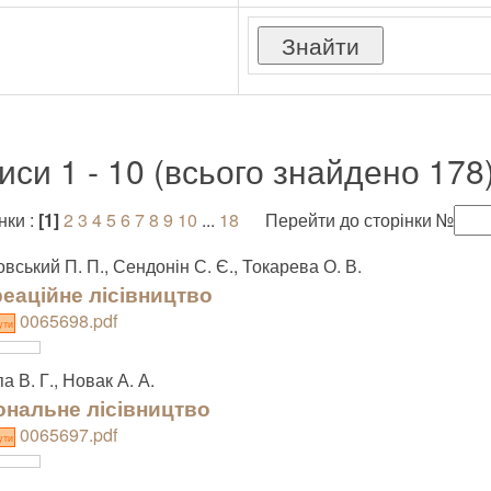
иси 1 - 10 (всього знайдено 178
нки :
[1]
2
3
4
5
6
7
8
9
10
...
18
Перейти до сторінки №
вський П. П., Сендонін С. Є., Токарева О. В.
еаційне лісівництво
0065698.pdf
ути
а В. Г., Новак А. А.
ональне лісівництво
0065697.pdf
ути