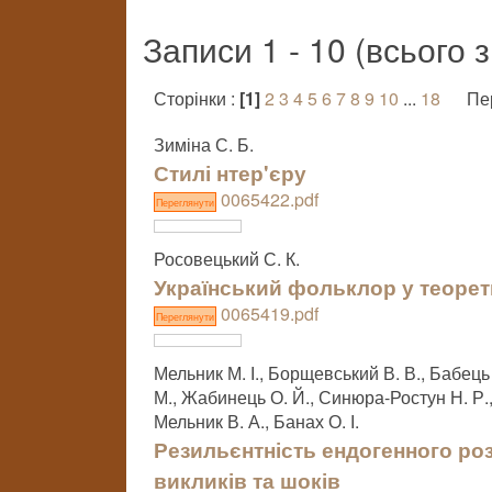
Записи 1 - 10 (всього 
Сторінки :
[1]
2
3
4
5
6
7
8
9
10
...
18
Пе
Зиміна С. Б.
Стилі нтер'єру
0065422.pdf
Переглянути
Росовецький С. К.
Український фольклор у теорет
0065419.pdf
Переглянути
Мельник М. І., Борщевський В. В., Бабець І.
М., Жабинець О. Й., Синюра-Ростун Н. Р.,
Мельник В. А., Банах О. І.
Резильєнтність ендогенного роз
викликів та шоків