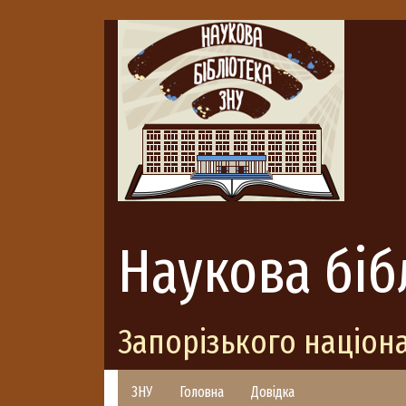
Наукова біб
Запорізького націон
ЗНУ
Головна
Довідка