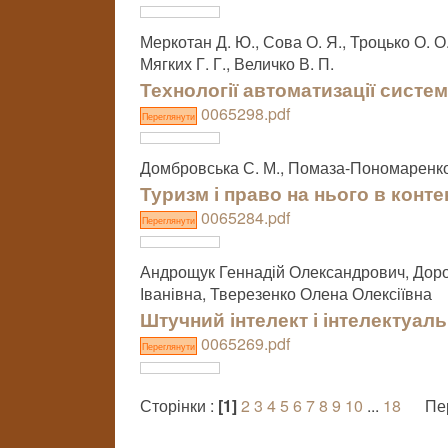
Меркотан Д. Ю., Сова О. Я., Троцько О. О.
Мягких Г. Г., Величко В. П.
Технології автоматизації систе
0065298.pdf
Переглянути
Домбровська С. М., Помаза-Пономаренко 
Туризм і право на нього в конте
0065284.pdf
Переглянути
Андрощук Геннадій Олександрович, Дор
Іванівна, Тверезенко Олена Олексіївна
Штучний інтелект і інтелектуал
0065269.pdf
Переглянути
Сторінки :
[1]
2
3
4
5
6
7
8
9
10
...
18
Пе