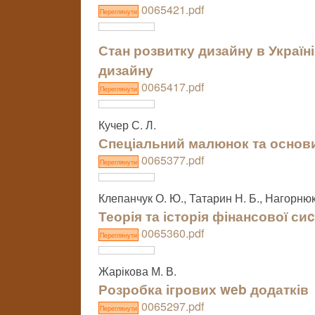
0065421.pdf
Переглянути
Стан розвитку дизайну в Україн
дизайну
0065417.pdf
Переглянути
Кучер С. Л.
Спеціальний малюнок та основи
0065377.pdf
Переглянути
Клепанчук О. Ю., Татарин Н. Б., Нагорнюк 
Теорія та історія фінансової си
0065360.pdf
Переглянути
Жарікова М. В.
Розробка ігрових web додатків
0065297.pdf
Переглянути