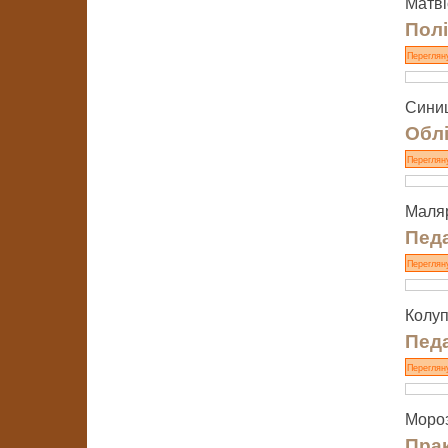
Матві
Полі
Переглян
Синиц
Облі
Переглян
Маляр
Педа
Переглян
Колуп
Педа
Переглян
Мороз 
Прак