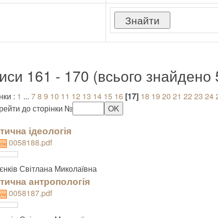
иси 161 - 170 (всього знайдено 
нки :
1
...
7
8
9
10
11
12
13
14
15
16
[17]
18
19
20
21
22
23
24
рейти до сторінки №
тична ідеологія
0058188.pdf
ути
єнків Світлана Миколаївна
тична антропологія
0058187.pdf
ути