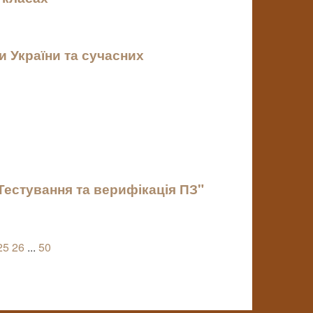
и України та сучасних
"Тестування та верифікація ПЗ"
25
26
...
50