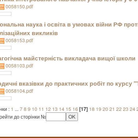
0058150.pdf
ути
ональна наука і освіта в умовах війни РФ прот
лізаційних викликів
0058153.pdf
ути
гогічна майстерність викладача вищої школи
0058103.pdf
ути
дичні вказівки до практичних робіт по курсу 
0058104.pdf
ути
нки :
1
...
7
8
9
10
11
12
13
14
15
16
[17]
18
19
20
21
22
23
24
рейти до сторінки №