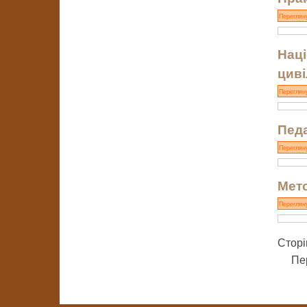
Переглян
Наці
циві
Переглян
Педа
Переглян
Мето
Переглян
Сторі
Пе