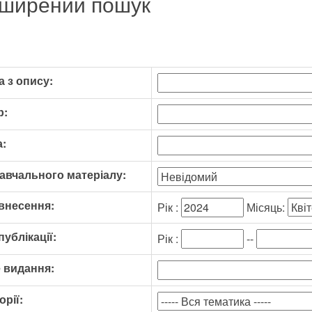
ширений пошук
 з опису:
р:
:
авчального матеріалу:
внесення:
Рік :
Місяць:
публікації:
Рік :
--
 видання:
орії: