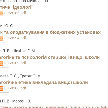
єнків Світлана Миколаївна
тичні ідеології
0058186.pdf
ути
я Ю. С.
к та оподаткування в бюджетних установах
0058594.pdf
ути
 Л. В., Шикітка Г. М.
гогіка та психологія старшої і вищої школи
0058109.pdf
ути
аєва Т. Є., Третяк О. М.
гогічна етика викладача вищої школи
0058108.pdf
ути
П. В., Мороз І. В.
тика інтегрованого навчання учнів історії у 5-