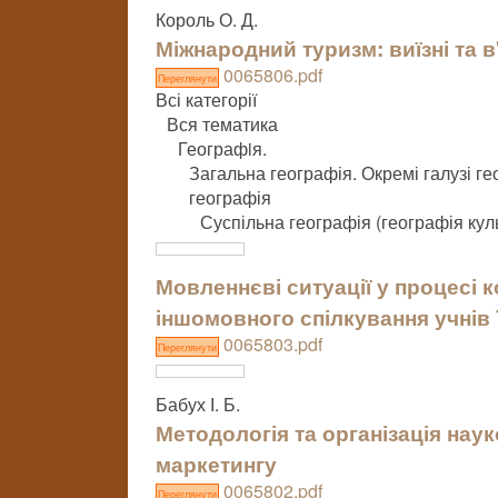
Король О. Д.
Міжнародний туризм: виїзні та в
0065806.pdf
Переглянути
Всі категорії
Вся тематика
Географiя.
Загальна географія. Окремі галузі ге
географія
Суспільна географія (географія кул
Мовленнєві ситуації у процесі 
іншомовного спілкування учнів 
0065803.pdf
Переглянути
Бабух І. Б.
Методологія та організація нау
маркетингу
0065802.pdf
Переглянути