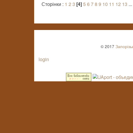
Сторінки :
1
2
3
[4]
5
6
7
8
9
10
11
12
13
..
© 2017
Запорізь
login