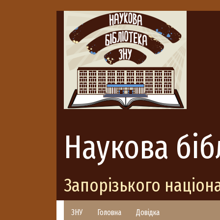
Наукова біб
Запорізького націон
ЗНУ
Головна
Довідка