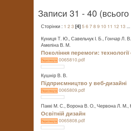
Записи 31 - 40 (всьог
Сторінки :
1
2
3
[4]
5
6
7
8
9
10
11
12
13
..
Куниця Т. Ю., Савельчук І. Б., Гончар Л. В.
Амеліна В. М.
Покоління перемоги: технології
0065810.pdf
Переглянути
Кушнір В. В.
Підприємництво у веб-дизайні
0065809.pdf
Переглянути
Паккі М. С., Ворона В. О., Червона Л. М
Освітній дизайн
0065808.pdf
Переглянути