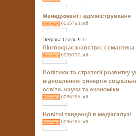
Менеджмент і адміністрування
0065798.pdf
Переглянути
Петрова Озель Л. П.
Лінгвокраєзнавство: семантика і
0065797.pdf
Переглянути
Політики та стратегії розвитку 
відновлення: синергія соціальн
освіти, науки та економіки
0065795.pdf
Переглянути
Новітні тенденції в медіагалузі
0065794.pdf
Переглянути