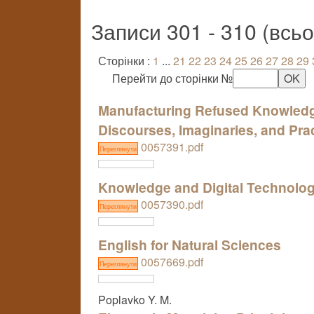
Записи 301 - 310 (всь
Сторінки :
1
...
21
22
23
24
25
26
27
28
29
Перейти до сторінки №
Manufacturing Refused Knowledge 
Discourses, Imaginaries, and Pra
0057391.pdf
Переглянути
Knowledge and Digital Technolo
0057390.pdf
Переглянути
English for Natural Sciences
0057669.pdf
Переглянути
Poplavko Y. M.