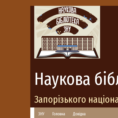
Наукова біб
Запорізького націон
ЗНУ
Головна
Довідка