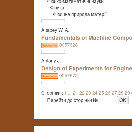
Фізико-математичні науки
Фізика
Фізична природа матерії
Altabey W. A.
Fundamentals of Machine Compo
0057628
Переглянути
Antony J.
Design of Experiments for Engine
0057572
Переглянути
Сторінки :
1
...
21
22
23
24
25
26
27
28
29
Перейти до сторінки №