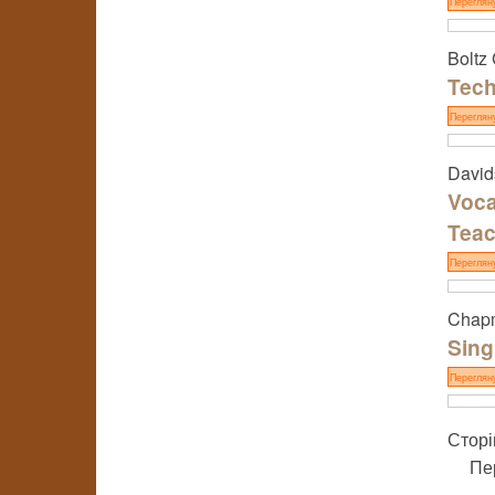
Переглян
Boltz 
Tech
Переглян
Davids
Voca
Teac
Переглян
Chapm
Sing
Переглян
Сторі
Пе