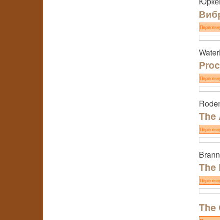
Юрке
Вибр
Переглян
Water
Proc
Переглян
Roden
The 
Переглян
Brann
The 
Переглян
The C