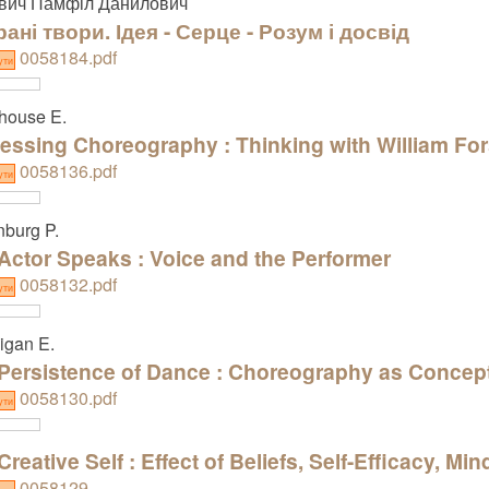
вич Памфіл Данилович
ані твори. Ідея - Серце - Розум і досвід
0058184.pdf
ути
house E.
essing Choreography : Thinking with William Fo
0058136.pdf
ути
burg P.
Actor Speaks : Voice and the Performer
0058132.pdf
ути
igan E.
Persistence of Dance : Choreography as Concept
0058130.pdf
ути
reative Self : Effect of Beliefs, Self-Efficacy, Min
0058129