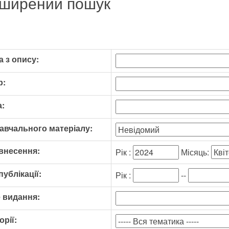
ширений пошук
 з опису:
р:
:
авчального матеріалу:
внесення:
Рік :
Місяць:
публікації:
Рік :
--
 видання:
орії: