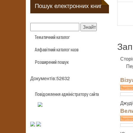
Пошук електронних книг
Тематичний каталог
Зап
Алфавітний каталог назв
Сторі
Розширений пошук
Пе
Документів:52632
Візу
Переглян
Повідомлення адміністратору сайта
Джуді
Вели
Переглян