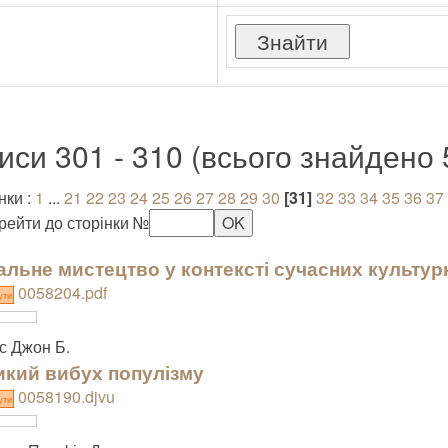
иси 301 - 310 (всього знайдено 
нки :
1
...
21
22
23
24
25
26
27
28
29
30
[31]
32
33
34
35
36
37
рейти до сторінки №
альне мистецтво у контексті сучасних культур
0058204.pdf
ути
с Джон Б.
кий вибух популізму
0058190.djvu
ути