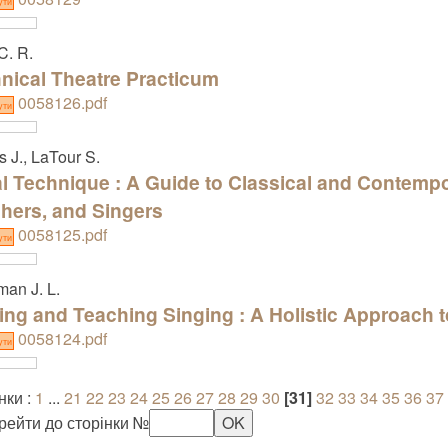
ути
C. R.
nical Theatre Practicum
0058126.pdf
ути
 J., LaTour S.
l Technique : A Guide to Classical and Contempo
hers, and Singers
0058125.pdf
ути
an J. L.
ing and Teaching Singing : A Holistic Approach t
0058124.pdf
ути
нки :
1
...
21
22
23
24
25
26
27
28
29
30
[31]
32
33
34
35
36
37
рейти до сторінки №