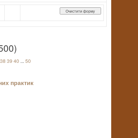
500)
38
39
40
...
50
них практик