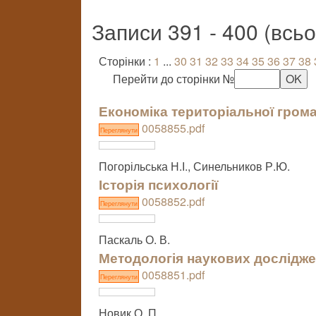
Записи 391 - 400 (всь
Сторінки :
1
...
30
31
32
33
34
35
36
37
38
Перейти до сторінки №
Економіка територіальної гром
0058855.pdf
Переглянути
Погорільська Н.І., Синельников Р.Ю.
Історія психології
0058852.pdf
Переглянути
Паскаль О. В.
Методологія наукових дослідже
0058851.pdf
Переглянути
Новик О. П.