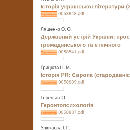
Історія української літератури (ХI
0058848.pdf
Переглянути
Ляшенко О. О.
Державний устрій України: прост
громадянського та етнічного
0058841.pdf
Переглянути
Грицюта Н. М.
Історія PR: Європа (стародавніст
0058839.pdf
Переглянути
Горецька О.
Геронтопсихологія
0058837.pdf
Переглянути
Улюкаєва І. Г.