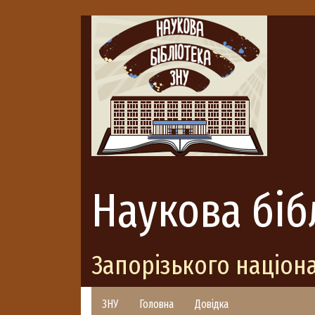
Наукова біб
Запорізького націон
ЗНУ
Головна
Довідка