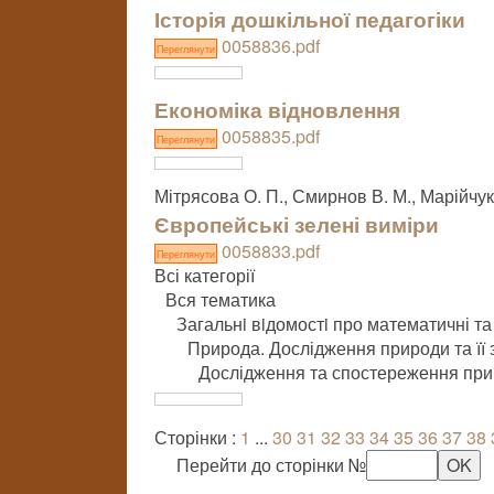
Історія дошкільної педагогіки
0058836.pdf
Переглянути
Економіка відновлення
0058835.pdf
Переглянути
Мітрясова О. П., Смирнов В. М., Марійчук 
Європейські зелені виміри
0058833.pdf
Переглянути
Всі категорії
Вся тематика
Загальнi вiдомостi про математичні та
Природа. Дослідження природи та її 
Дослідження та спостереження пр
Сторінки :
1
...
30
31
32
33
34
35
36
37
38
Перейти до сторінки №