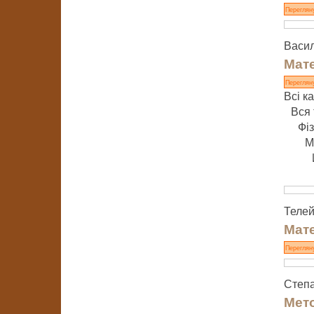
Переглян
Васил
Мате
Переглян
Всі ка
Вся 
Фі
М
Телей
Мате
Переглян
Степа
Мето