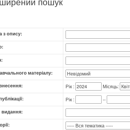
ширений пошук
 з опису:
р:
:
авчального матеріалу:
внесення:
Рік :
Місяць:
публікації:
Рік :
--
 видання:
орії: