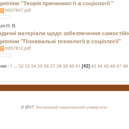
ипліни "Теорія причинності в соціології "
0057847.pdf
ути
ач Н. В.
дичні матеріали щодо забезпечення самостійно
ипліни "Пізнавальні технології в соціології"
0057812.pdf
ути
нки :
1
...
32
33
34
35
36
37
38
39
40
41
[42]
43
44
45
46
47
48
© 2017
Запорізький національний університет