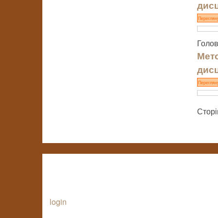
дисц
Переглян
Голов
Мето
дисц
Переглян
Сторі
login