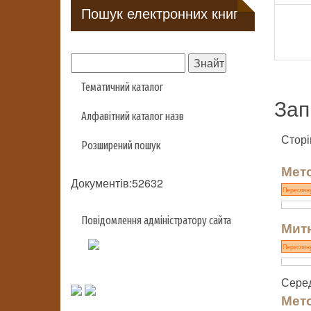
Пошук електронних книг
Тематичний каталог
Зап
Алфавітний каталог назв
Сторі
Розширений пошук
Мето
Документів:52632
Переглян
Повідомлення адміністратору сайта
Митн
Переглян
Серед
Мето