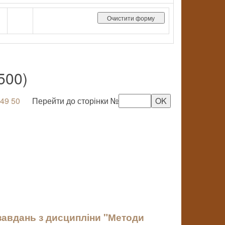
500)
49
50
Перейти до сторінки №
завдань з дисципліни "Методи