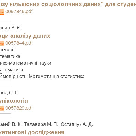
ізу кількісних соціологічних даних" для студен
0057845.pdf
ути
шин В. Є.
ди аналізу даних
0057844.pdf
ути
тегорії
тематика
зико-математичні науки
атематика
Ймовірність. Математична статистика
юк, С. Г.
нікологія
0057829.pdf
ути
ький В. К., Талавиря М. П., Остапчук А. Д.
етингові дослідження