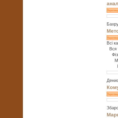
анал
Переглян
Бахру
Мето
Переглян
Всі ка
Вся 
Фі
М
Денис
Кому
Переглян
Збарс
Марк