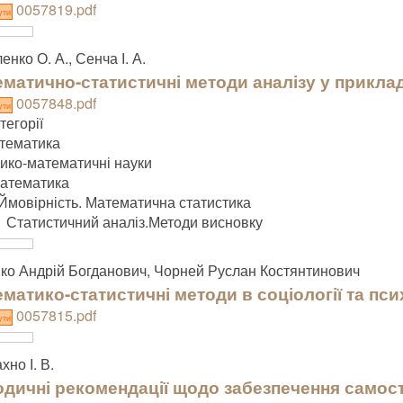
0057819.pdf
ути
енко О. А., Сенча І. А.
матично-статистичні методи аналізу у прикла
0057848.pdf
ути
тегорії
тематика
зико-математичні науки
атематика
Ймовірність. Математична статистика
Статистичний аналіз.Методи висновку
ко Андрій Богданович, Чорней Руслан Костянтинович
матико-статистичні методи в соціології та пси
0057815.pdf
ути
хно І. В.
дичні рекомендації щодо забезпечення самості