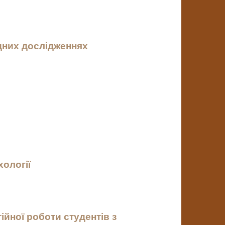
дних дослідженнях
хології
йної роботи студентів з