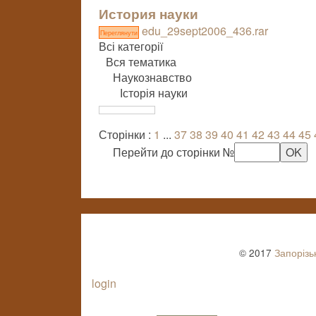
История науки
edu_29sept2006_436.rar
Переглянути
Всі категорії
Вся тематика
Наукознавство
Історія науки
Сторінки :
1
...
37
38
39
40
41
42
43
44
45
Перейти до сторінки №
© 2017
Запорізь
login