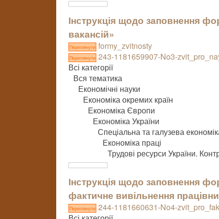
Інструкція щодо заповнення фор
вакансій»
formy_zvitnosty
Переглянути
243-1181659907-No3-zvit_pro_nay
Переглянути
Всі категорії
Вся тематика
Економічні науки
Економіка окремих країн
Економіка Європи
Економіка України
Спеціальна та галузева економік
Економіка праці
Трудові ресурси України. Конт
Інструкція щодо заповнення фор
фактичне вивільнення працівни
244-1181660631-No4-zvit_pro_fak
Переглянути
Всі категорії