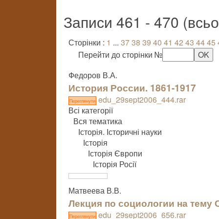
Записи 461 - 470 (всь
Сторінки :
1
...
37
38
39
40
41
42
43
44
45
Перейти до сторінки №
Федоров В.А.
История России. 1861-1917
edu_29sept2006_444.rar
Переглянути
Всі категорії
Вся тематика
Історія. Історичні науки
Історія
Історія Європи
Історія Росії
Матвеева В.В.
Лекция по социологии на тему
edu_29sept2006_656.rar
Переглянути