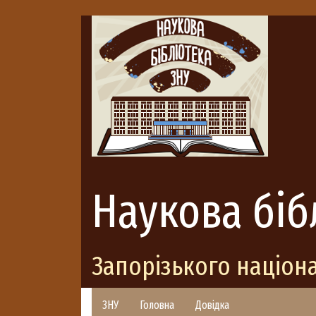
Наукова біб
Запорізького націон
ЗНУ
Головна
Довідка