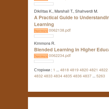
Dikilitas K., Marshall T., Shahverdi M.
A Practical Guide to Understand
Learning
0062138.pdf
Переглянути
Kimmons R.
Blended Learning in Higher Educ
0062234.pdf
Переглянути
Сторінки :
1
...
4818
4819
4820
4821
4822
4832
4833
4834
4835
4836
4837
...
5263