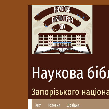
Наукова біб
Запорізького націон
ЗНУ
Головна
Довідка