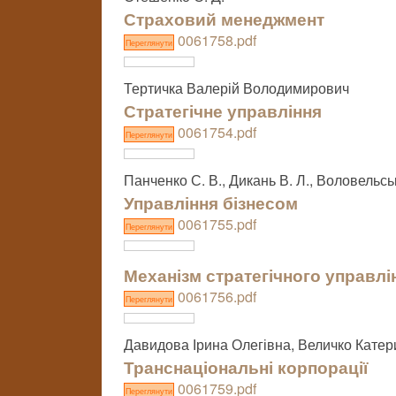
Страховий менеджмент
0061758.pdf
Переглянути
Тертичка Валерій Володимирович
Стратегічне управління
0061754.pdf
Переглянути
Панченко С. В., Дикань В. Л., Воловельськ
Управління бізнесом
0061755.pdf
Переглянути
Механізм стратегічного управл
0061756.pdf
Переглянути
Давидова Ірина Олегівна, Величко Катер
Транснаціональні корпорації
0061759.pdf
Переглянути