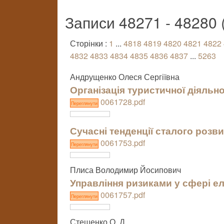
Записи 48271 - 48280 
Сторінки :
1
...
4818
4819
4820
4821
4822
4832
4833
4834
4835
4836
4837
...
5263
Андрущенко Олеся Сергіївна
Організація туристичної діяльно
0061728.pdf
Переглянути
Сучасні тенденції сталого розви
0061753.pdf
Переглянути
Плиса Володимир Йосипович
Управління ризиками у сфері е
0061757.pdf
Переглянути
Стешенко О. Д.