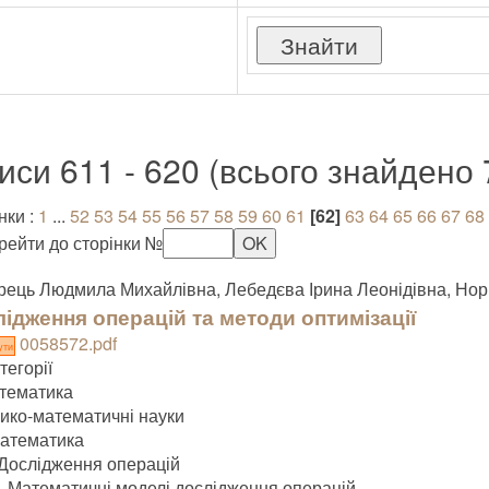
иси 611 - 620 (всього знайдено 
нки :
1
...
52
53
54
55
56
57
58
59
60
61
[62]
63
64
65
66
67
68
рейти до сторінки №
ець Людмила Михайлівна, Лебедєва Ірина Леонідівна, Норі
ідження операцій та методи оптимізації
0058572.pdf
ути
тегорії
тематика
зико-математичні науки
атематика
Дослідження операцій
Математичні моделі дослідження операцій