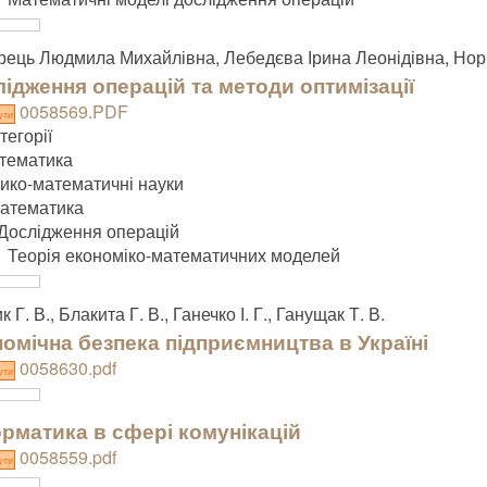
ець Людмила Михайлівна, Лебедєва Ірина Леонідівна, Норі
ідження операцій та методи оптимізації
0058569.PDF
ути
тегорії
тематика
зико-математичні науки
атематика
Дослідження операцій
Теорія економіко-математичних моделей
 Г. В., Блакита Г. В., Ганечко І. Г., Ганущак Т. В.
омічна безпека підприємництва в Україні
0058630.pdf
ути
рматика в сфері комунікацій
0058559.pdf
ути