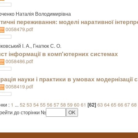
ченко Наталія Володимирівна
тичні переживання: моделі наративної інтерпре
0058479.pdf
ути
ковський І. А., Гнатюк С. О.
ст інформації в комп'ютерних системах
0058486.pdf
ути
грація науки і практики в умовах модернізації 
0058419.pdf
ути
нки :
1
...
52
53
54
55
56
57
58
59
60
61
[62]
63
64
65
66
67
68
рейти до сторінки №