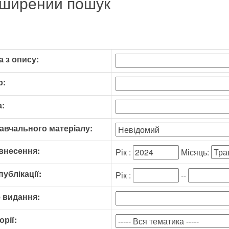
ширений пошук
 з опису:
р:
:
авчального матеріалу:
внесення:
Рік :
Місяць:
публікації:
Рік :
--
 видання:
орії: