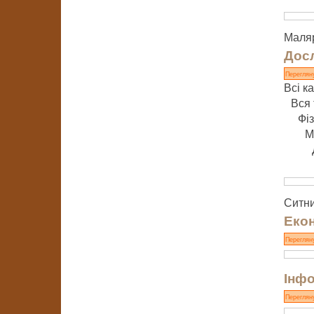
Маляр
Досл
Переглян
Всі ка
Вся 
Фі
М
Ситник
Екон
Переглян
Інфо
Переглян