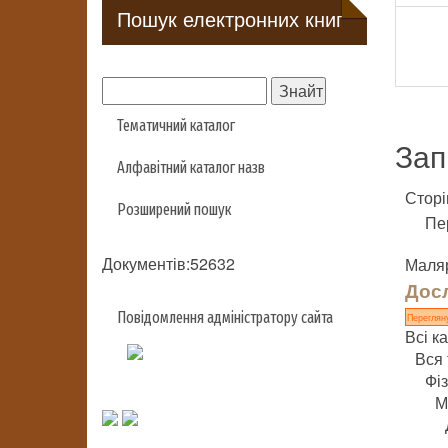
Пошук електронних книг
Тематичний каталог
Зап
Алфавітний каталог назв
Сторі
Розширений пошук
Пе
Документів:52632
Маляр
Досл
Повідомлення адміністратору сайта
Переглян
Всі ка
Вся 
Фі
М