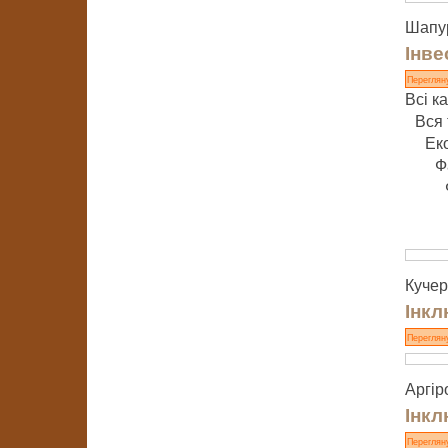
Шапур
Інве
Переглян
Всі ка
Вся 
Ек
Ф
Кучера
Інкл
Переглян
Аргір
Інкл
Переглян