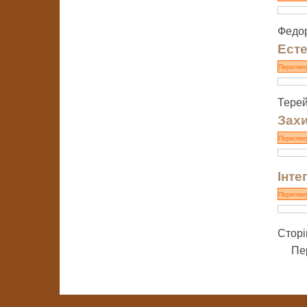
Федор
Есте
Переглян
Терей
Захи
Переглян
Інте
Переглян
Сторі
Пе