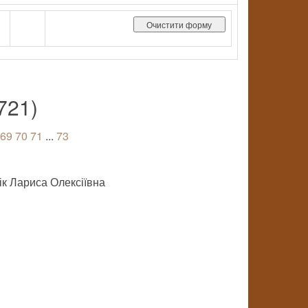
721)
69
70
71
...
73
к Лариса Олексіївна