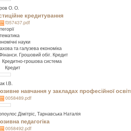
ов О. О.
стиційне кредитування
f357437.pdf
ути
тегорії
тематика
ономічні науки
ахова та галузева економіка
Фінанси. Грошовий обіг. Кредит
Кредитно-грошова система
Кредит
к І.В.
юзивне навчання у закладах професійної освіт
0058489.pdf
ути
опоулос Дімітріс, Тарнавська Наталія
юзивна педагогіка
0058492.pdf
ути