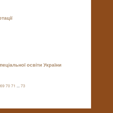
тації
спеціальної освіти України
69
70
71
...
73