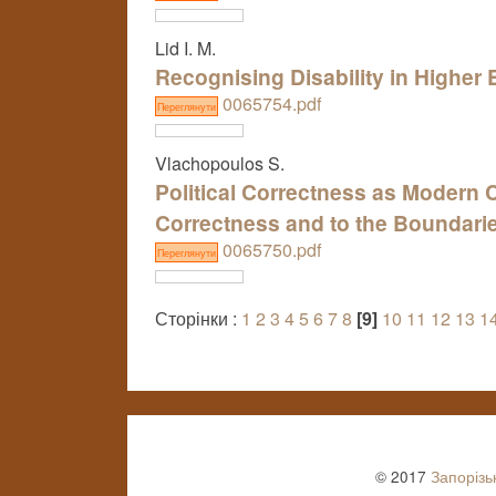
Lid I. M.
Recognising Disability in Higher
0065754.pdf
Переглянути
Vlachopoulos S.
Political Correctness as Modern C
Correctness and to the Boundaries
0065750.pdf
Переглянути
Сторінки :
1
2
3
4
5
6
7
8
[9]
10
11
12
13
1
© 2017
Запорізь