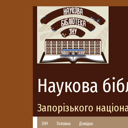
Наукова біб
Запорізького націон
ЗНУ
Головна
Довідка