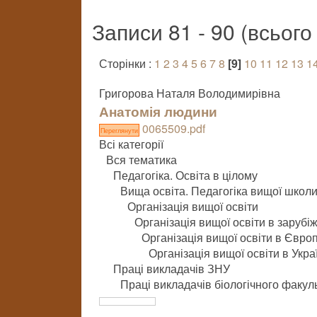
Записи 81 - 90 (всьог
Сторінки :
1
2
3
4
5
6
7
8
[9]
10
11
12
13
1
Григорова Наталя Володимирівна
Анатомія людини
0065509.pdf
Переглянути
Всі категорії
Вся тематика
Педагогіка. Освіта в цілому
Вища освіта. Педагогіка вищої школ
Організація вищої освіти
Організація вищої освіти в зарубі
Організація вищої освіти в Європ
Організація вищої освіти в Укра
Праці викладачів ЗНУ
Праці викладачів біологічного факул