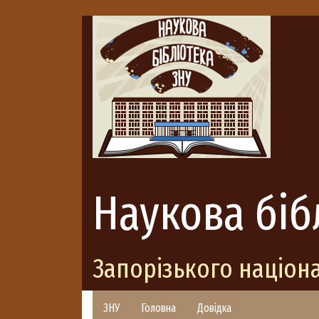
Наукова біб
Запорізького націон
ЗНУ
Головна
Довідка