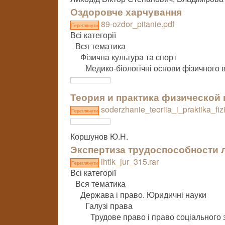
Оздоровче харчування
89-ozdor_pitanie.pdf
Переглянути
Всі категорії
Вся тематика
Фізична культура та спорт
Медико-біологічні основи фізичного
Теория и практика физической
soderzhanie_teoriia_i_praktika_fi
Переглянути
Коршунов Ю.Н.
Экспертиза трудоспособности 
ihtik_jur_315.rar
Переглянути
Всі категорії
Вся тематика
Держава і право. Юридичні науки
Галузі права
Трудове право і право соціального