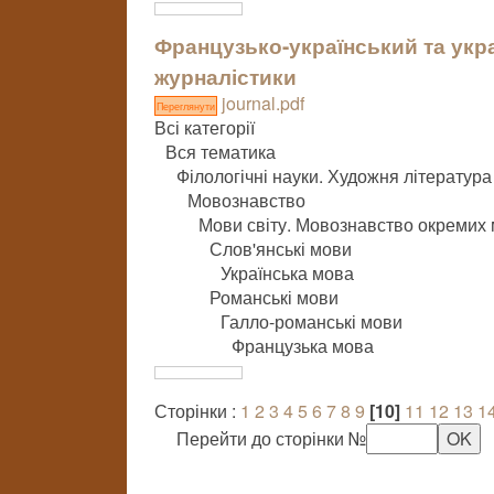
Французько-український та укр
журналістики
journal.pdf
Переглянути
Всі категорії
Вся тематика
Філологічні науки. Художня література
Мовознавство
Мови світу. Мовознавство окремих
Слов'янські мови
Українська мова
Романські мови
Галло-романські мови
Французька мова
Сторінки :
1
2
3
4
5
6
7
8
9
[10]
11
12
13
1
Перейти до сторінки №