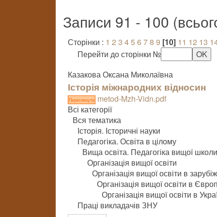
Записи 91 - 100 (всьо
Сторінки :
1
2
3
4
5
6
7
8
9
[10]
11
12
13
1
Перейти до сторінки №
Казакова Оксана Миколаївна
Історія міжнародних відносин
metod-Mzh-Vidn.pdf
Переглянути
Всі категорії
Вся тематика
Історія. Історичні науки
Педагогіка. Освіта в цілому
Вища освіта. Педагогіка вищої школ
Організація вищої освіти
Організація вищої освіти в зарубі
Організація вищої освіти в Європ
Організація вищої освіти в Укра
Праці викладачів ЗНУ