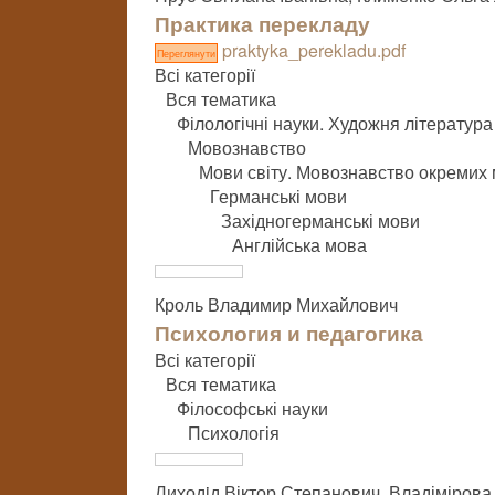
Практика перекладу
praktyka_perekladu.pdf
Переглянути
Всі категорії
Вся тематика
Філологічні науки. Художня література
Мовознавство
Мови світу. Мовознавство окремих
Германські мови
Західногерманські мови
Англійська мова
Кроль Владимир Михайлович
Психология и педагогика
Всі категорії
Вся тематика
Філософські науки
Психологія
Лиходiд Віктор Степанович, Владіміров