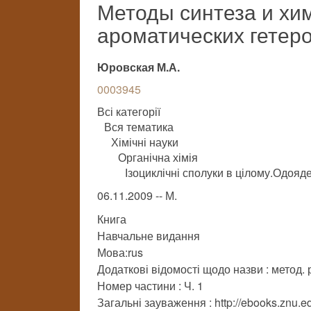
Методы синтеза и хи
ароматических гетер
Юровская М.А.
0003945
Всі категорії
Вся тематика
Хімічні науки
Органічна хімія
Ізоциклічні сполуки в цілому.Одояд
06.11.2009 -- М.
Книга
Навчальне видання
Мова:rus
Додаткові відомості щодо назви : метод.
Номер частини : Ч. 1
Загальні зауваження : http://ebooks.znu.ed