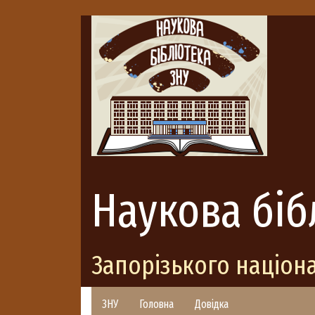
Наукова біб
Запорізького націон
ЗНУ
Головна
Довідка