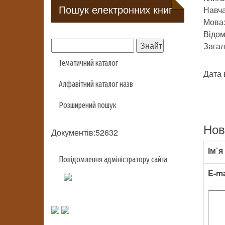
Пошук електронних книг
Навч
Мова:
Відом
Загаль
Тематичний каталог
Дата 
Алфавітний каталог назв
Розширений пошук
Нов
Документів:52632
Ім`я
Повідомлення адміністратору сайта
E-ma