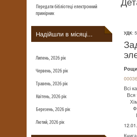
Дет
Передати бібліотеці електронний
примірник
Надійшли в місяці...
: 
УДК
За
эл
Липень, 2026 рік
Рощин
Червень, 2026 рік
00036
Травень, 2026 рік
Всі ка
Вся 
Квітень, 2026 рік
Хім
Ф
Березень, 2026 рік
Лютий, 2026 рік
12.01
Книга