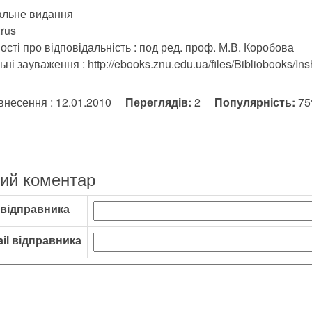
альне видання
rus
ості про відповідальність : под ред. проф. М.В. Коробова
ні зауваження : http://ebooks.znu.edu.ua/files/Bibliobooks/Ins
внесення : 12.01.2010
Переглядів:
2
Популярність:
7
ий коментар
 відправника
il відправника