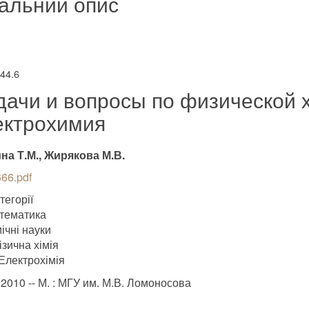
альний опис
544.6
дачи и вопросы по физической 
ектрохимия
а Т.М., Жирякова М.В.
66.pdf
тегорії
тематика
ічні науки
ізична хімія
Електрохімія
.2010 -- М. : МГУ им. М.В. Ломоносова