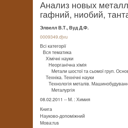
Анализ новых металло
гафний, ниобий, тант
Элвелл В.Т., Вуд Д.Ф.
0009349.djvu
Всі категорії
Вся тематика
Хімічні науки
Неорганiчна хiмiя
Метали шостої та сьомої груп. Осно
Техніка. Технічні науки
Технологія металів. Машинобудуван
Металургія
08.02.2011 -- М. : Химия
Книга
Науково-допоміжний
Мова:rus