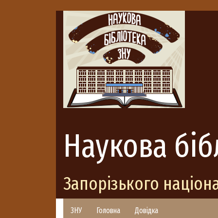
Наукова біб
Запорізького націон
ЗНУ
Головна
Довідка