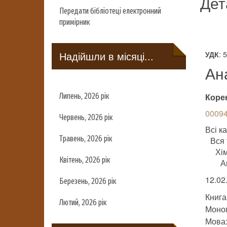
Дет
Передати бібліотеці електронний
примірник
Надійшли в місяці...
: 
УДК
Ан
Липень, 2026 рік
Коре
00094
Червень, 2026 рік
Всі ка
Травень, 2026 рік
Вся 
Хім
Квітень, 2026 рік
А
12.02.
Березень, 2026 рік
Книга
Лютий, 2026 рік
Моно
Мова: