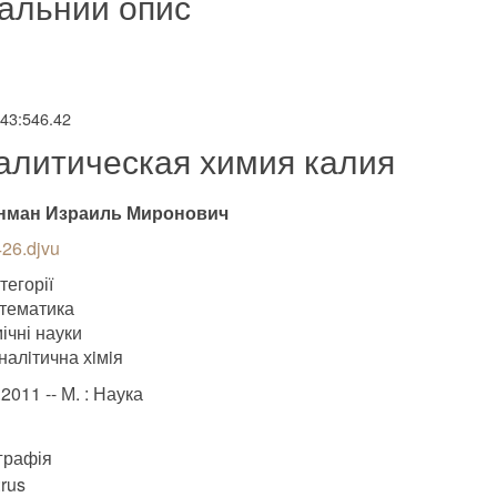
альний опис
543:546.42
алитическая химия калия
нман Израиль Миронович
26.djvu
тегорії
тематика
ічні науки
налiтична хiмiя
2011 -- М. : Наука
графія
rus