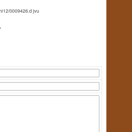
shi12/0009426.d jvu
%