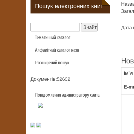
Назва
Пошук електронних книг
Загал
Дата 
Тематичний каталог
Алфавітний каталог назв
Нов
Розширений пошук
Ім`я
Документів:52632
E-ma
Повідомлення адміністратору сайта