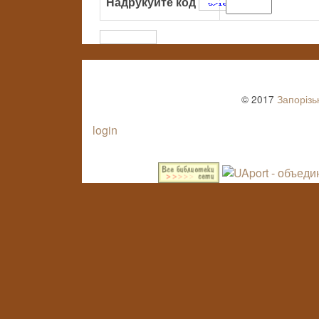
Надрукуйте код
:
© 2017
Запорізь
login