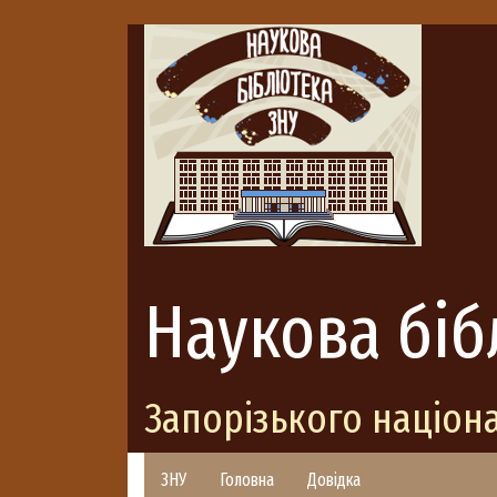
Наукова біб
Запорізького націон
ЗНУ
Головна
Довідка