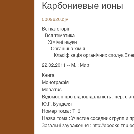
Карбониевые ионы
0009620.djv
Всі категорії
Вся тематика
Хімічні науки
Органічна хімія
Класіфікація органічних сполук.Еле
22.02.2011 -- М. : Мир
Книга
Монографія
Мова:rus
Відомості про відповідальність : пер. с а
Ю.Г. Бунделя
Номер тома : Т. 3
Назва тома : Участие соседних групп и 
Загальні зауваження : http://ebooks.znu.ed