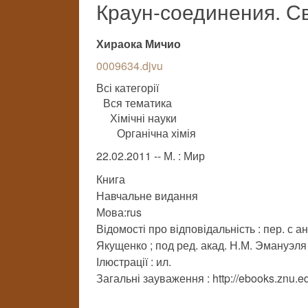
Краун-соединения. С
Хираока Мичио
0009634.djvu
Всі категорії
Вся тематика
Хімічні науки
Органічна хімія
22.02.2011 -- М. : Мир
Книга
Навчальне видання
Мова:rus
Відомості про відповідальність : пер. с ан
Якущенко ; под ред. акад. Н.М. Эмануэля
Ілюстрації : ил.
Загальні зауваження : http://ebooks.znu.ed