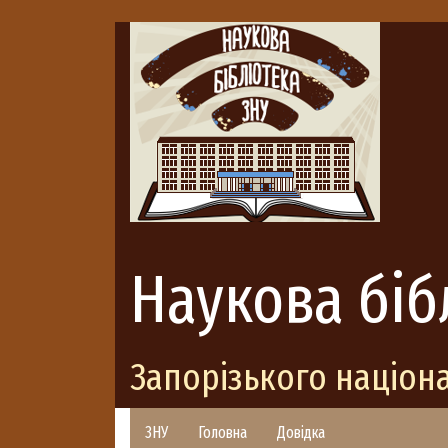
Наукова біб
Запорізького націон
ЗНУ
Головна
Довідка