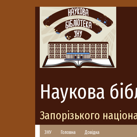
Наукова біб
Запорізького націон
ЗНУ
Головна
Довідка