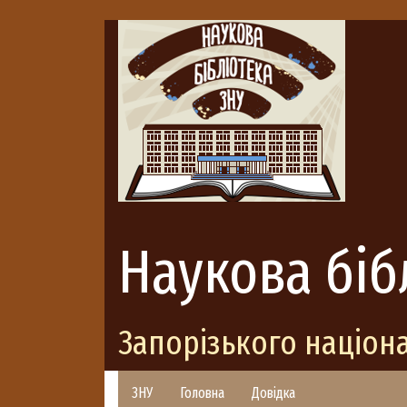
Наукова біб
Запорізького націон
ЗНУ
Головна
Довідка