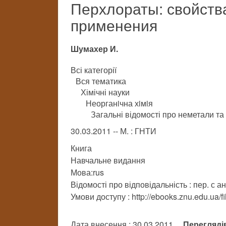
Перхлораты: свойства
применения
Шумахер И.
Всі категорії
Вся тематика
Хімічні науки
Неорганiчна хiмiя
Загальні відомості про неметали та
30.03.2011 -- М. : ГНТИ
Книга
Навчальне видання
Мова:rus
Відомості про відповідальність : пер. с ан
Умови доступу : http://ebooks.znu.edu.ua/f
Дата внесення : 30.03.2011
Перегляді