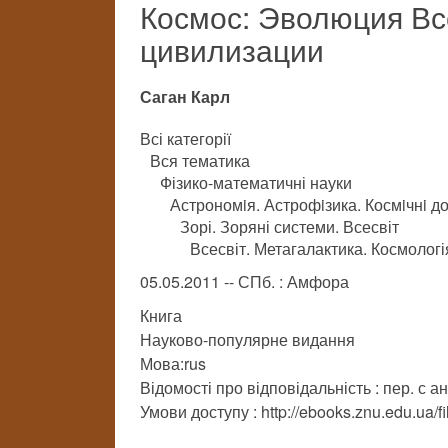
Космос: Эволюция Вс
цивилизации
Саган Карл
Всі категорії
Вся тематика
Фізико-математичні науки
Астрономiя. Астрофiзика. Космiчнi д
Зорі. Зоряні системи. Всесвіт
Всесвіт. Метагалактика. Космологі
05.05.2011 -- СПб. : Амфора
Книга
Науково-популярне видання
Мова:rus
Відомості про відповідальність : пер. с а
Умови доступу : http://ebooks.znu.edu.ua/f