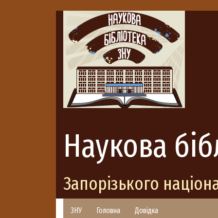
Наукова біб
Запорізького націон
ЗНУ
Головна
Довідка