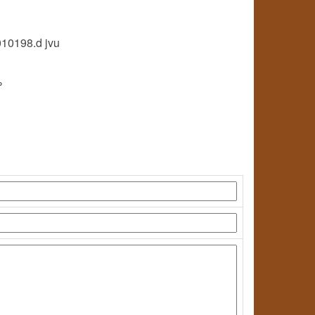
010198.d jvu
%