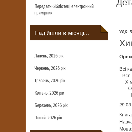
Дет
Передати бібліотеці електронний
примірник
Надійшли в місяці...
: 
УДК
Хи
Липень, 2026 рік
Орех
Червень, 2026 рік
Всі ка
Вся 
Травень, 2026 рік
Хім
О
Квітень, 2026 рік
29.03
Березень, 2026 рік
Книга
Лютий, 2026 рік
Навч
Мова: