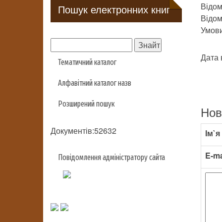
Відом
Пошук електронних книг
Відомо
Умови 
Дата 
Тематичний каталог
Алфавітний каталог назв
Розширений пошук
Нов
Документів:52632
Ім`я
E-ma
Повідомлення адміністратору сайта