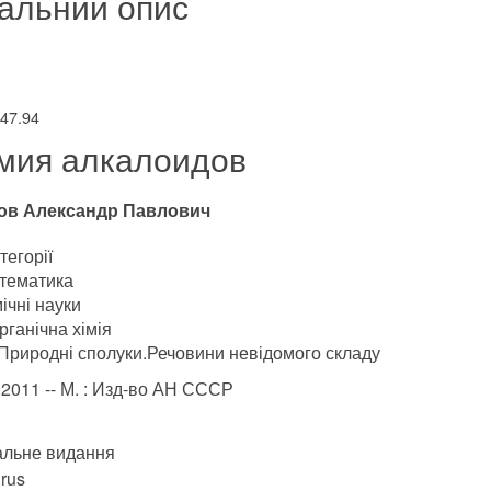
альний опис
547.94
мия алкалоидов
ов Александр Павлович
тегорії
тематика
ічні науки
рганічна хімія
Природні сполуки.Речовини невідомого складу
.2011 -- М. : Изд-во АН СССР
альне видання
rus