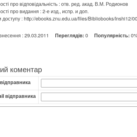
ості про відповідальність : отв. ред. акад. В.М. Родионов
сті про видання : 2-е изд., испр. и доп.
доступу : http://ebooks.znu.edu.ua/files/Bibliobooks/Inshi12/0
внесення : 29.03.2011
Переглядів:
0
Популярність:
0
ий коментар
 відправника
il відправника