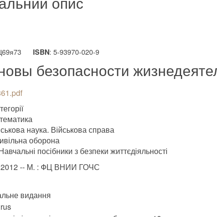
альний опис
 Ц69я73
: 5-93970-020-9
ISBN
новы безопасности жизнедеяте
61.pdf
тегорії
тематика
йськова наука. Військова справа
ивільна оборона
Навчальні посібники з безпеки життєдіяльності
.2012 -- М. : ФЦ ВНИИ ГОЧС
альне видання
rus