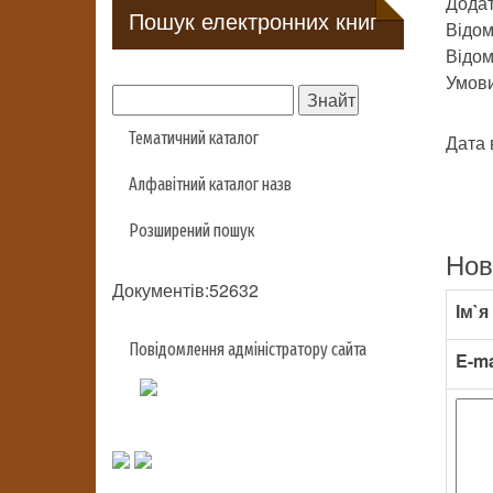
Додат
Пошук електронних книг
Відом
Відом
Умови 
Тематичний каталог
Дата 
Алфавітний каталог назв
Розширений пошук
Нов
Документів:52632
Ім`я
Повідомлення адміністратору сайта
E-ma