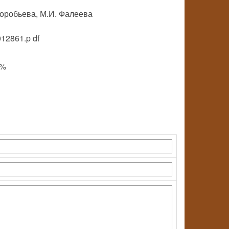
 Воробьева, М.И. Фалеева
012861.p df
0%