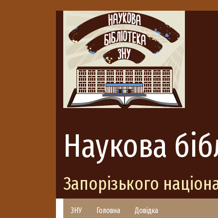
Наукова біб
Запорізького націон
ЗНУ
Головна
Довідка