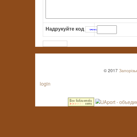
Надрукуйте код
:
© 2017
Запорізь
login